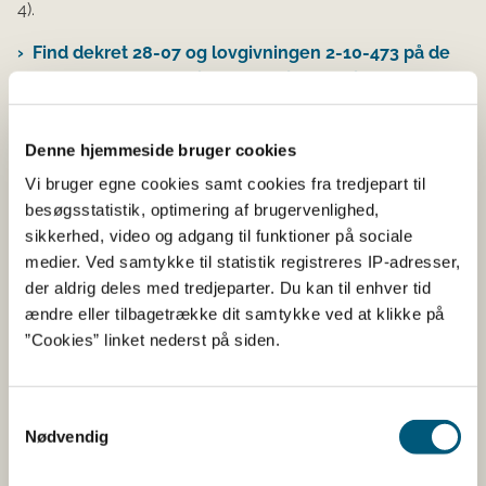
4).
Find dekret 28-07 og lovgivningen 2-10-473 på de
marokkanske myndigheders hjemmeside
NB:
Der er en fejl i den engelske oversættelse af artikel
48 i lovgivning 28-07. Her står der: "
(...) domestic market
Denne hjemmeside bruger cookies
does pose any threat to human or animal life or health (...)
".
Vi bruger egne cookies samt cookies fra tredjepart til
Den korrekte oversættelse er "(...)
domestic market
does
besøgsstatistik, optimering af brugervenlighed,
not
pose a threat to human or animal life or health (...)".
sikkerhed, video og adgang til funktioner på sociale
medier. Ved samtykke til statistik registreres IP-adresser,
EU-kommissionen har informeret Fødevarestyrelsen
der aldrig deles med tredjeparter. Du kan til enhver tid
om, at alle krav i den marokkanske lovgivningen i 2-10-
ændre eller tilbagetrække dit samtykke ved at klikke på
473 og dekret 28-07 er ækvivalente med EU-lovgivning.
”Cookies” linket nederst på siden.
Formular til kontooprettelse
Samtykkevalg
Virksomheden skal udfylde nedenstående formular, så
Nødvendig
Fødevarestyrelsen kan oprette en konto for
virksomheden i ATLAS. Den udfylde formular skal