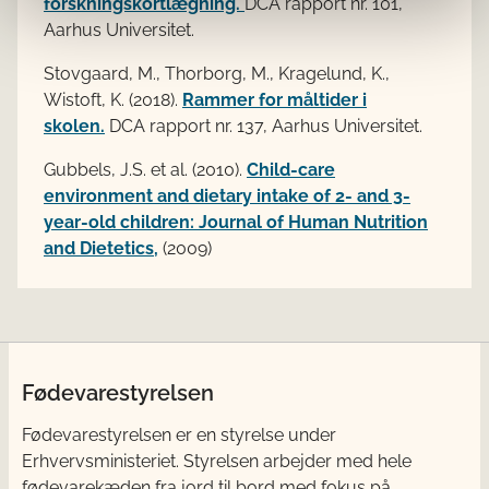
forskningskortlægning.
DCA rapport nr. 101,
Aarhus Universitet.
Stovgaard, M., Thorborg, M., Kragelund, K.,
Wistoft, K. (2018).
Rammer for måltider i
skolen.
DCA rapport nr. 137, Aarhus Universitet.
Gubbels, J.S. et al. (2010).
Child-care
environment and dietary intake of 2- and 3-
year-old children: Journal of Human Nutrition
and Dietetics,
(2009)
Fødevarestyrelsen
Fødevarestyrelsen er en styrelse under
Erhvervsministeriet. Styrelsen arbejder med hele
fødevarekæden fra jord til bord med fokus på