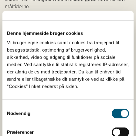
måltiderne.
Få inspiration til at fremme det
Denne hjemmeside bruger cookies
gode måltid i skolen og
Vi bruger egne cookies samt cookies fra tredjepart til
fritidsordningen
besøgsstatistik, optimering af brugervenlighed,
sikkerhed, video og adgang til funktioner på sociale
På vores website om det gode måltid i skolen og
medier. Ved samtykke til statistik registreres IP-adresser,
fritidsordningen kan du:
der aldrig deles med tredjeparter. Du kan til enhver tid
ændre eller tilbagetrække dit samtykke ved at klikke på
Finde inspiration til, hvordan I kan skabe rammer for
”Cookies” linket nederst på siden.
det gode måltid i skolen og fritidsordningen.
Læse hvilket undervisningsmateriale, der findes om
mad og måltider
Samtykkevalg
Få inspiration til, hvordan en madordning kan
Nødvendig
organiseres og om salg af sund skolemad
Få inspiration til principper og handleplaner.
Præferencer