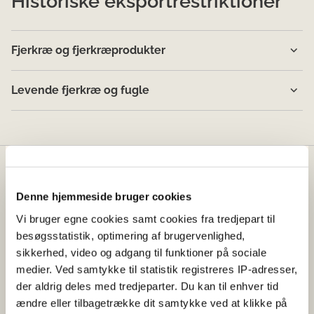
Historiske eksportrestriktioner
Fjerkræ og fjerkræprodukter
Levende fjerkræ og fugle
Fødevarestyrelsen
Denne hjemmeside bruger cookies
Fødevarestyrelsen er en styrelse under
Vi bruger egne cookies samt cookies fra tredjepart til
Erhvervsministeriet. Styrelsen arbejder med hele
besøgsstatistik, optimering af brugervenlighed,
fødevarekæden fra jord til bord med fokus på
sikkerhed, video og adgang til funktioner på sociale
dyresundhed og sikker, sund mad. Vi står bag De
medier. Ved samtykke til statistik registreres IP-adresser,
officielle Kostråd og smileykontroller, som du kender
der aldrig deles med tredjeparter. Du kan til enhver tid
fra cafeer, restauranter og supermarkeder.
ændre eller tilbagetrække dit samtykke ved at klikke på