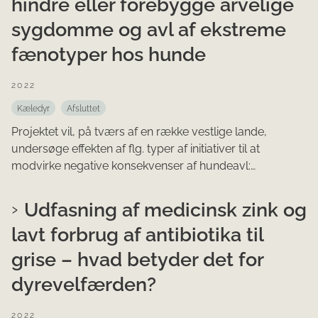
hindre eller forebygge arvelige
sygdomme og avl af ekstreme
fænotyper hos hunde
2022
Kæledyr
Afsluttet
Projektet vil, på tværs af en række vestlige lande,
undersøge effekten af flg. typer af initiativer til at
modvirke negative konsekvenser af hundeavl:…
Udfasning af medicinsk zink og
lavt forbrug af antibiotika til
grise – hvad betyder det for
dyrevelfærden?
2022