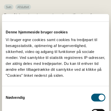
Svin
Afsluttet
Formålet er at undersøge, hvordan udfasning af
medicinsk zink og reduktion af brugen af antibiotika til
grise påvirker dyrevelfærden, og hvad dyrlæger…
Denne hjemmeside bruger cookies
Vi bruger egne cookies samt cookies fra tredjepart til
Hånd i hånd: Ansvarlig
besøgsstatistik, optimering af brugervenlighed,
dyrevelfærd og ansvarlig
sikkerhed, video og adgang til funktioner på sociale
medier. Ved samtykke til statistik registreres IP-adresser,
antibiotika-anvendelse: dialog,
der aldrig deles med tredjeparter. Du kan til enhver tid
undren og italesættelse på
ændre eller tilbagetrække dit samtykke ved at klikke på
tværs af kvægbruget
”Cookies” linket nederst på siden.
2022
Samtykkevalg
Kvæg
Afsluttet
Nødvendig
Projektets formål er at styrke dialogen indenfor
kvægbrugets aktører om dyrevelfærdsfokuseret