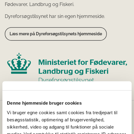
Fødevarer, Landbrug og Fiskeri.
Dyreforsøgstilsynet har sin egen hjemmeside.
Læs mere på Dyreforsøgstilsynets hjemmeside
Denne hjemmeside bruger cookies
Vi bruger egne cookies samt cookies fra tredjepart til
Fødevarestyrelsen
besøgsstatistik, optimering af brugervenlighed,
Fødevarestyrelsen er en styrelse under
sikkerhed, video og adgang til funktioner på sociale
Erhvervsministeriet. Styrelsen arbejder med hele
medier. Ved samtykke til statistik registreres IP-adresser,