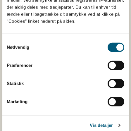
fødevarekæden fra jord til bord med fokus på
der aldrig deles med tredjeparter. Du kan til enhver tid
dyresundhed og sikker, sund mad. Vi står bag De
ændre eller tilbagetrække dit samtykke ved at klikke på
officielle Kostråd og smileykontroller, som du kender
”Cookies” linket nederst på siden.
fra cafeer, restauranter og supermarkeder.
Samtykkevalg
Kontakt
Nødvendig
Fødevarestyrelsen
Stationsparken 31-33
Præferencer
2600 Glostrup
Tlf. 72 2​​​7 69 00
Statistik
CVR: 62534516
EAN
Betaling af regning
Marketing
Åben:
Mandag: 9-12 og 13-15
Tirsdag: 9-12
Vis detaljer
Onsdag: 9-12