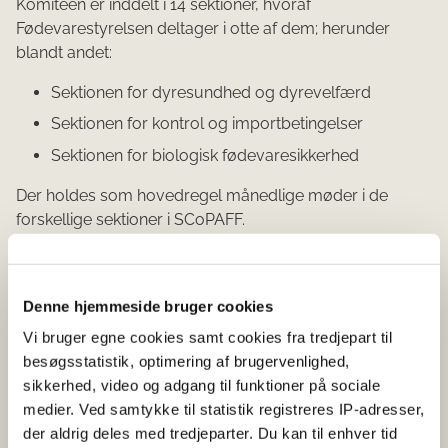
Komitéen er inddelt i 14 sektioner, hvoraf
Fødevarestyrelsen deltager i otte af dem; herunder
blandt andet:
Sektionen for dyresundhed og dyrevelfærd
Sektionen for kontrol og importbetingelser
Sektionen for biologisk fødevaresikkerhed
Der holdes som hovedregel månedlige møder i de
forskellige sektioner i SCoPAFF.
Læs mere
Denne hjemmeside bruger cookies
Vi bruger egne cookies samt cookies fra tredjepart til
Læs om SCoPAFF og find dagsordener og
besøgsstatistik, optimering af brugervenlighed,
korte referater fra de enkelte møder her
sikkerhed, video og adgang til funktioner på sociale
(food.ec.europa.eu)
medier. Ved samtykke til statistik registreres IP-adresser,
der aldrig deles med tredjeparter. Du kan til enhver tid