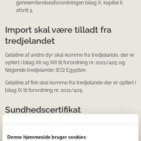
gennemførelsesforordningen bilag X, kapitel II,
afsnit 5.​
Import skal være tilladt fra
tredjelandet
Gelatine af andre dyr skal komme fra tredjelande, der er
opført i bilag XII og XIII til forordning nr. 2021/405 og
følgende tredjelande: (EG) Egypten​.
​Gelatine af fisk skal komme fra tredjelande der er opført i
bilag IX til forordning nr. 2021/405.​
Sundhedscertifikat
Import fra tredjelande af gelatine kræver et
sundhedscertifikat. Gelatine skal være ledsaget af
Denne hjemmeside bruger cookies
sundhedscertifikatet under transporten til det EU-god​