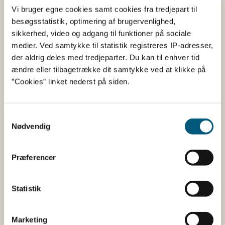
kendte grænsekontrolsted, hvor veterinærkontrollen
Vi bruger egne cookies samt cookies fra tredjepart til
finder sted.
besøgsstatistik, optimering af brugervenlighed,
sikkerhed, video og adgang til funktioner på sociale
Certifikatet skal være i overensstemmelse med denne
medier. Ved samtykke til statistik registreres IP-adresser,
model i gennemførelsesforordningen: Bilag XV, kapitel
der aldrig deles med tredjeparter. Du kan til enhver tid
11.
ændre eller tilbagetrække dit samtykke ved at klikke på
”Cookies” linket nederst på siden.
Lovstof
Samtykkevalg
Nødvendig
Gå til lovstof og regler for animalske
biprodukter
Præferencer
Se en oversigt over de områder, som
reglerne for animalske biprodukter omfatter
Læs om start og drift af fødevarevirksomhed
Statistik
Læs mere om start og drift af
fodervirksomhed
Marketing