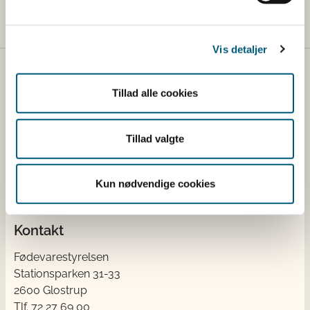
Vis detaljer
Fødevarestyrelsen
Tillad alle cookies
Fødevarestyrelsen er en styrelse under
Erhvervsministeriet. Styrelsen arbejder med hele
Tillad valgte
fødevarekæden fra jord til bord med fokus på
dyresundhed og sikker, sund mad. Vi står bag De
officielle Kostråd og smileykontroller, som du kender
Kun nødvendige cookies
fra cafeer, restauranter og supermarkeder.
Kontakt
Fødevarestyrelsen
Stationsparken 31-33
2600 Glostrup
Tlf. 72 2​​​7 69 00