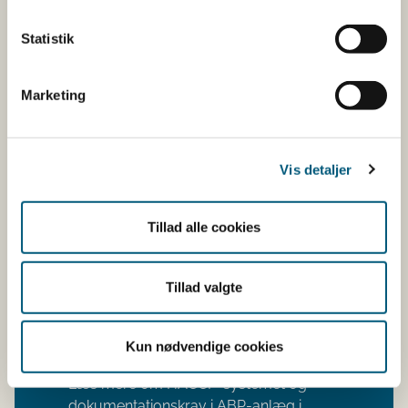
kontrolpunkter
Statistik
4. Overvågning af kritiske kontrolpunkter
Marketing
5. Handling og dokumentation hvis noget går
galt
Vis detaljer
6. Tilpas dit egenkontrolprogram og revider
det løbende
Tillad alle cookies
7. Registrering og dokumentation
Tillad valgte
Lovstof
Kun nødvendige cookies
Læs mere om HACCP-systemet og
dokumentationskrav i ABP-anlæg i