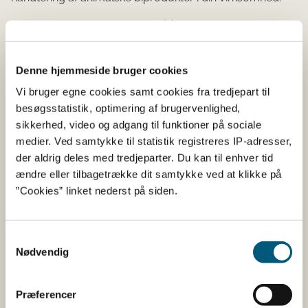
Programmet skal omfatte en risikoanalyse og
identificere kritiske kontrolpunkter, hvor I kan forebygge,
reducere eller fjerne risici. Det inkluderer at fastsætte
Denne hjemmeside bruger cookies
kritiske grænser, overvåge dem og løbende
dokumentere, at procedurerne overholdes.
Vi bruger egne cookies samt cookies fra tredjepart til
besøgsstatistik, optimering af brugervenlighed,
sikkerhed, video og adgang til funktioner på sociale
De syv HACCP-principper
medier. Ved samtykke til statistik registreres IP-adresser,
der aldrig deles med tredjeparter. Du kan til enhver tid
ændre eller tilbagetrække dit samtykke ved at klikke på
1. Identificér alle de risici, der kan være
”Cookies” linket nederst på siden.
forbundet med dine aktiviteter
2. Find de kritiske kontrolpunkter, så der er styr
Samtykkevalg
Nødvendig
på dem
3. Fastsæt en kritisk grænse for de kritiske
Præferencer