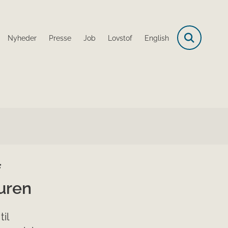
Nyheder
Presse
Job
Lovstof
English
uren
il