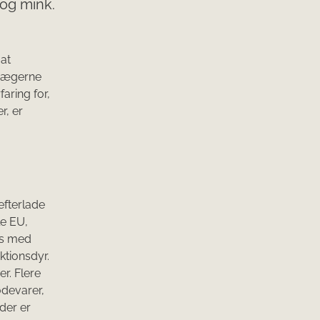
og mink.
 at
t jægerne
aring for,
r, er
efterlade
le EU,
es med
ktionsdyr.
r. Flere
ødevarer,
der er