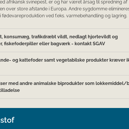
med afrikansk svinepest, er og har været årsag til spredning af
 over store afstande i Europa. Andre sygdomme eliminere
i fødevareproduktion ved f.eks. varmebehandling og lagring.
t, konsumæg, trafikdræbt vildt, nedlagt hjortevildt og
r, fiskefoderpiller eller bagværk - kontakt SGAV
unde- og kattefoder samt vegetabilske produkter kræver i
ser med andre animalske biprodukter som lokkemiddel/b
illadelse
stof