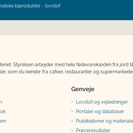
malske biprodukter - lovstof
teriet. Styrelsen arbejder med hele fødevarekæden fra jord 
ller, som du kender fra cafeer, restauranter og supermarkeder
Genveje
n
Lovstof og vejledninger
ook
Portaler og databaser
ram
Publikationer og materiale
Prøveresultater