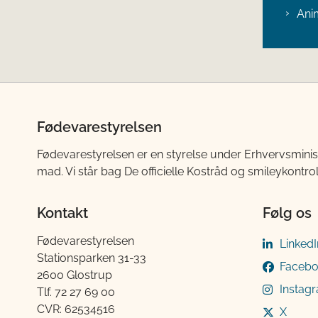
Ani
Fødevarestyrelsen
Fødevarestyrelsen er en styrelse under Erhvervsminis
mad. Vi står bag De officielle Kostråd og smileykontro
Kontakt
Følg os
Fødevarestyrelsen
LinkedI
Stationsparken 31-33
Faceb
2600 Glostrup
Instag
Tlf. 72 2​​​7 69 00
CVR: 62534516
X