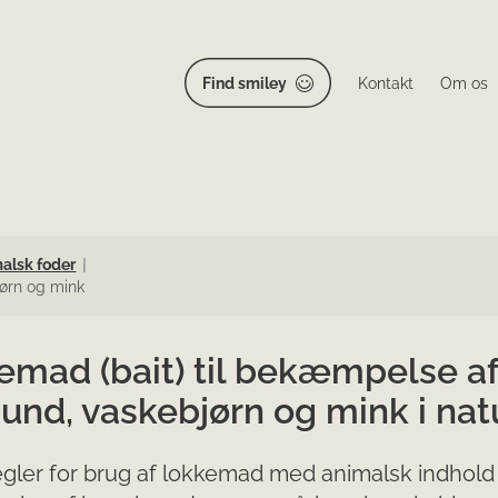
Find smiley
Kontakt
Om os
alsk foder
ørn og mink
emad (bait) til bekæmpelse af
und, vaskebjørn og mink i nat
egler for brug af lokkemad med animalsk indhold t