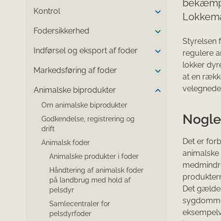
bekæmpe
Kontrol
Lokkema
Fodersikkerhed
Styrelsen 
Indførsel og eksport af foder
regulere ar
lokker dyre
Markedsføring af foder
at en rækk
velegnede
Animalske biprodukter
Om animalske biprodukter
Nogle
Godkendelse, registrering og
drift
Det er for
Animalsk foder
animalske 
Animalske produkter i foder
medmindre
Håndtering af animalsk foder
produkterne
på landbrug med hold af
Det gælder
pelsdyr
sygdomme, 
Samlecentraler for
eksempelvi
pelsdyrfoder