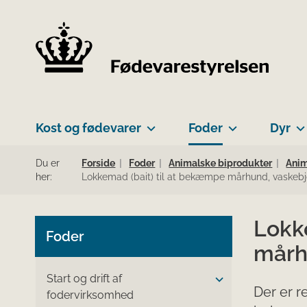
Kost og fødevarer
Foder
Dyr
Du er
Forside
Foder
Animalske biprodukter
Anim
her:
Lokkemad (bait) til at bekæmpe mårhund, vaskebj
Lokk
Foder
mårh
Start og drift af
Der er r
fodervirksomhed