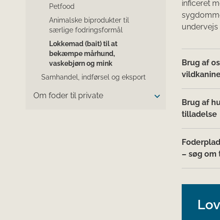
inficeret 
Petfood
sygdommen
Animalske biprodukter til
undervejs 
særlige fodringsformål
Lokkemad (bait) til at
bekæmpe mårhund,
Brug af os
vaskebjørn og mink
vildkanine
Samhandel, indførsel og eksport
Om foder til private
Brug af h
tilladelse
Foderplad
– søg om t
Lov