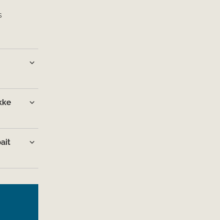
s
kke
ait