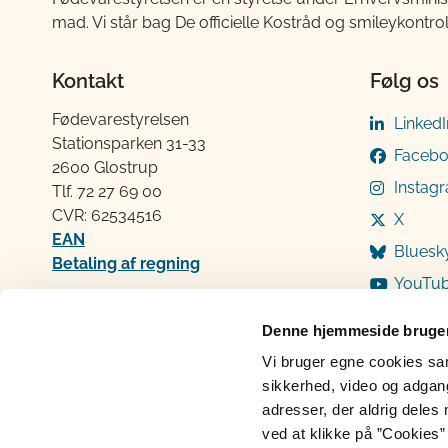
mad. Vi står bag De officielle Kostråd og smileykontro
Kontakt
Følg os
Fødevarestyrelsen
LinkedI
Stationsparken 31-33
Faceb
2600 Glostrup
Instag
Tlf. 72 2​​​7 69 00
CVR: 62534516
X
EAN
Bluesk
Betaling af regning
YouTu
Åben:
Mandag: 9-12 og 13-15
Denne hjemmeside bruger
Tirsdag: 9-12
Vi bruger egne cookies samt
Onsdag: 9-12
sikkerhed, video og adgang 
Torsdag: 9-12 og 13-15
adresser, der aldrig deles 
Fredag: 9-12
ved at klikke på ”Cookies” 