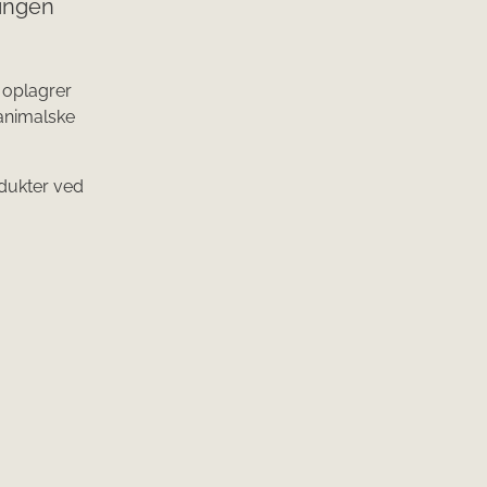
ningen
 oplagrer
 animalske
dukter ved