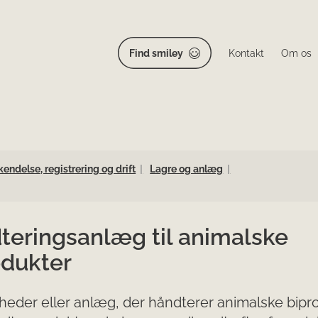
Find smiley
Kontakt
Om os
endelse, registrering og drift
Lagre og anlæg
teringsanlæg til animalske
odukter
eder eller anlæg, der håndterer animalske bipr