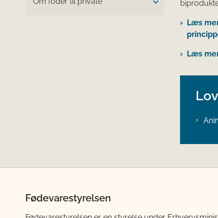
Om foder til private
biprodukt
Læs mer
princip
Læs mer
Lov
Ani
Fødevarestyrelsen
Fødevarestyrelsen er en styrelse under Erhvervsminis