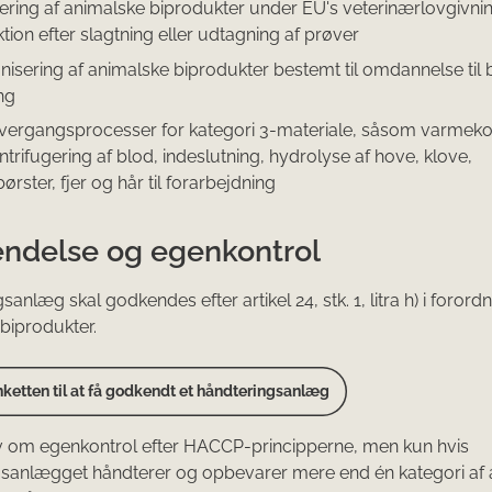
ering af animalske biprodukter under EU's veterinærlovgivni
tion efter slagtning eller udtagning af prøver
jnisering af animalske biprodukter bestemt til omdannelse til
ng
vergangsprocesser for kategori 3-materiale, såsom varmeko
trifugering af blod, indeslutning, hydrolyse af hove, klove,
ørster, fjer og hår til forarbejdning
ndelse og egenkontrol
anlæg skal godkendes efter artikel 24, stk. 1, litra h) i foror
biprodukter.
ketten til at få godkendt et håndteringsanlæg
v om egenkontrol efter HACCP-principperne, men kun hvis
gsanlægget håndterer og opbevarer mere end én kategori af