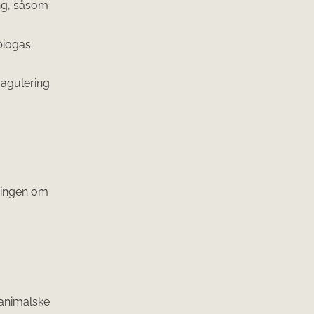
ng, såsom
 biogas
agulering
dningen om
 animalske