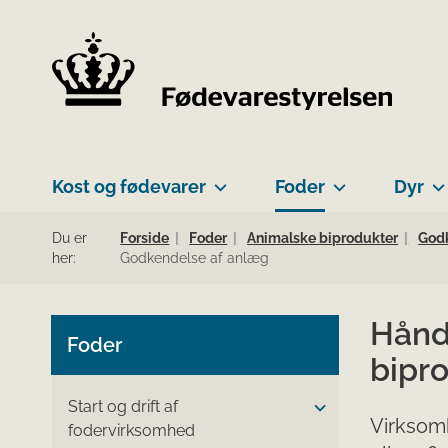
Kost og fødevarer
Foder
Dyr
Du er
Forside
Foder
Animalske biprodukter
Godk
her:
Godkendelse af anlæg
Hånd
Foder
bipr
Start og drift af
Virksomh
fodervirksomhed