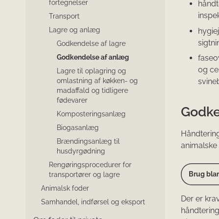
fortegnelser
håndt
inspek
Transport
Lagre og anlæg
hygie
sigtni
Godkendelse af lagre
Godkendelse af anlæg
faseo
og cen
Lagre til oplagring og
omlastning af køkken- og
svineb
madaffald og tidligere
fødevarer
Godke
Komposteringsanlæg
Biogasanlæg
Håndterings
Brændingsanlæg til
animalske 
husdyrgødning
Rengøringsprocedurer for
Brug blan
transportører og lagre
Animalsk foder
Der er kra
Samhandel, indførsel og eksport
håndterin