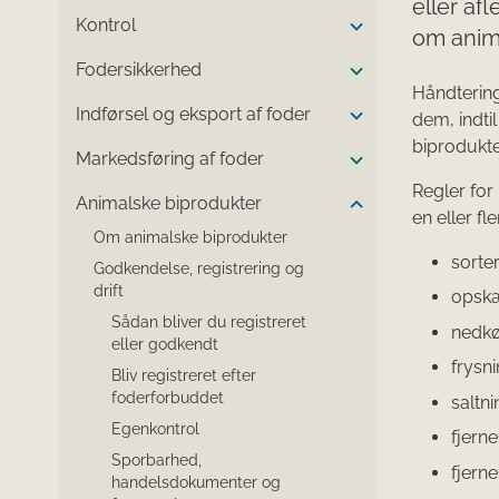
eller af
Kontrol
om anima
Fodersikkerhed
Håndterin
Indførsel og eksport af foder
dem, indti
biprodukte
Markedsføring af foder
Regler for
Animalske biprodukter
en eller fl
Om animalske biprodukter
sorte
Godkendelse, registrering og
drift
opsk
Sådan bliver du registreret
nedkø
eller godkendt
frysn
Bliv registreret efter
foderforbuddet
saltn
Egenkontrol
fjern
Sporbarhed,
fjerne
handelsdokumenter og