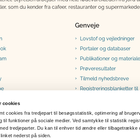
ller, som du kender fra cafeer, restauranter og supermarkeder
Genveje
n
Lovstof og vejledninger
ook
Portaler og databaser
ram
Publikationer og materiale
Prøveresultater
y
Tilmeld nyhedsbreve
be
Registreringsblanketter til
fødevarevirksomheder
 cookies
 cookies fra tredjepart til besøgsstatistik, optimering af bruger
til funktioner på sociale medier. Ved samtykke til statistik regis
med tredjeparter. Du kan til enhver tid ændre eller tilbagetrække
linket nederst på siden.