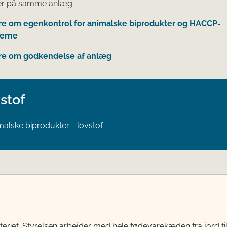
er på samme anlæg.
e om egenkontrol for animalske biprodukter og HACCP-
perne
e om godkendelse af anlæg
stof
malske biprodukter - lovstof
teriet. Styrelsen arbejder med hele fødevarekæden fra jord 