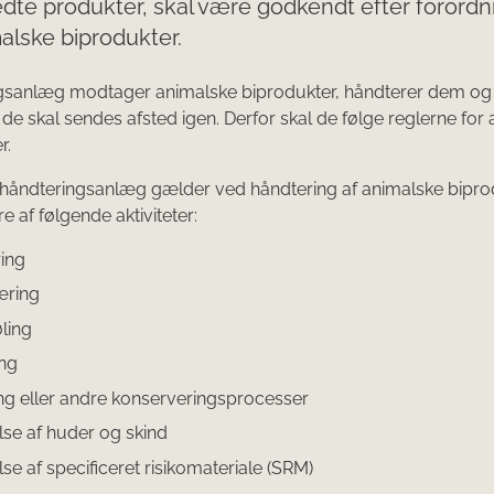
ledte produkter, skal være godkendt efter forord
lske biprodukter.
gsanlæg modtager animalske biprodukter, håndterer dem og
l de skal sendes afsted igen. Derfor skal de følge reglerne for
r.
 håndteringsanlæg gælder ved håndtering af animalske bipro
ere af følgende aktiviteter:
ring
æring
ling
ing
ing eller andre konserveringsprocesser
else af huder og skind
lse af specificeret risikomateriale (SRM)