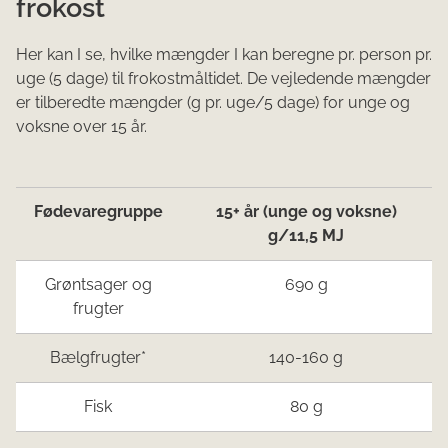
frokost
Her kan I se, hvilke mængder I kan beregne pr. person pr.
uge (5 dage) til frokostmåltidet. De vejledende mængder
er tilberedte mængder (g pr. uge/5 dage) for unge og
voksne over 15 år.
Fødevaregruppe
15+ år (unge og voksne)
g/11,5 MJ
Grøntsager og
690 g
frugter
Bælgfrugter*
140-160 g
Fisk
80 g