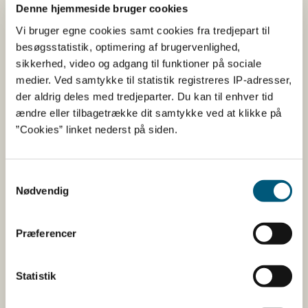
Denne hjemmeside bruger cookies
Vi bruger egne cookies samt cookies fra tredjepart til
besøgsstatistik, optimering af brugervenlighed,
sikkerhed, video og adgang til funktioner på sociale
medier. Ved samtykke til statistik registreres IP-adresser,
der aldrig deles med tredjeparter. Du kan til enhver tid
ændre eller tilbagetrække dit samtykke ved at klikke på
”Cookies” linket nederst på siden.
Samtykkevalg
Nødvendig
Klik på billedet for at downloade portionsstørrelser i skoler
(morgenmad) som grafik til print
Præferencer
Download portionsstørrelser i kantiner i et
dokument uden grafik og illustrationer (pdf)
Statistik
Læs mere her