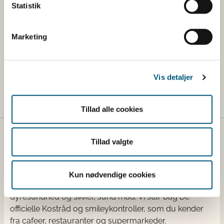
O-N-P-S-K-Ca-Mg) og i mikronæringsstoffer (som Fe-
Statistik
Mn-Cu-Zn-Mo-C1-B-C1-A1).
Marketing
Næringsstoffer
Vis detaljer
Uønskede stoffer
Tillad alle cookies
Fødevarestyrelsen
Tillad valgte
Fødevarestyrelsen er en styrelse under
Erhvervsministeriet. Styrelsen arbejder med hele
Kun nødvendige cookies
fødevarekæden fra jord til bord med fokus på
dyresundhed og sikker, sund mad. Vi står bag De
officielle Kostråd og smileykontroller, som du kender
fra cafeer, restauranter og supermarkeder.