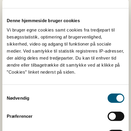
Analyser af gødning og
jordforbedringsmidler
Denne hjemmeside bruger cookies
Vi bruger egne cookies samt cookies fra tredjepart til
Vores laboratorium udfører myndighedsbaseret
besøgsstatistik, optimering af brugervenlighed,
kontrolanalyser af gødning og jordforbedringsmidler for
sikkerhed, video og adgang til funktioner på sociale
Styrelsen for Grøn Arealomlægning og Vandmiljø.
medier. Ved samtykke til statistik registreres IP-adresser,
der aldrig deles med tredjeparter. Du kan til enhver tid
Vores laboratorium er veludstyret med moderne
ændre eller tilbagetrække dit samtykke ved at klikke på
apparatur indenfor diverse analyseområder.
”Cookies” linket nederst på siden.
Laboratoriet er kvalitetsstyret og analyserne er DANAK
akkrediteret. De analyser, som ikke ligger indenfor
laboratoriets autorisationer, bliver foretaget efter
Samtykkevalg
anerkendte metodeforskrifter.
Nødvendig
Der er et stort gødningssortiment bestående af
mineralske og organiske gødninger (granuleret) og
Præferencer
flydende gødninger. Gødningsstoffer indeholder en del %
kvælstof og deles op i makronæringsstoffer (som C-H-