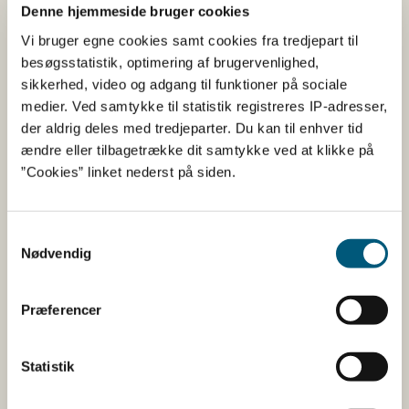
Denne hjemmeside bruger cookies
Vi bruger egne cookies samt cookies fra tredjepart til
Lovstof
besøgsstatistik, optimering af brugervenlighed,
sikkerhed, video og adgang til funktioner på sociale
medier. Ved samtykke til statistik registreres IP-adresser,
Find dyrevelfærdsloven her på lovstofsiden
der aldrig deles med tredjeparter. Du kan til enhver tid
for dyrevelfærd
ændre eller tilbagetrække dit samtykke ved at klikke på
Find Bekendtgørelse om bekæmpelse af
”Cookies” linket nederst på siden.
salmonella i konsumægsproducerende høns
og opdræt hertil​ her
Samtykkevalg
Nødvendig
Registrering af hobbyhønsehold
Præferencer
Der kan være tilfælde, hvor du skal registrere dit
hobbyhønsehold i Det Centrale
Statistik
Husdyrbrugsregister (CHR).