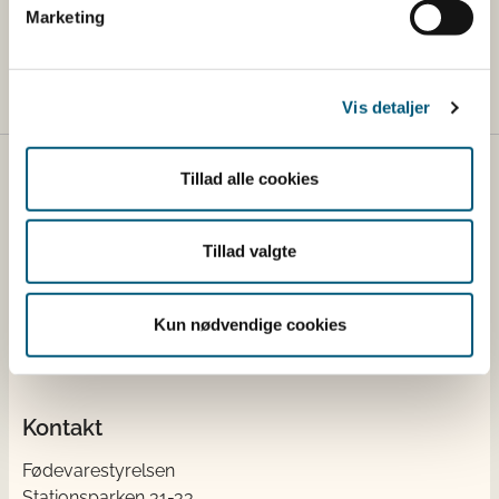
Læs mere om registrering af
Marketing
hobbyhønsehold her
Vis detaljer
Tillad alle cookies
Fødevarestyrelsen
Fødevarestyrelsen er en styrelse under
Tillad valgte
Erhvervsministeriet. Styrelsen arbejder med hele
fødevarekæden fra jord til bord med fokus på
dyresundhed og sikker, sund mad. Vi står bag De
Kun nødvendige cookies
officielle Kostråd og smileykontroller, som du kender
fra cafeer, restauranter og supermarkeder.
Kontakt
Fødevarestyrelsen
Stationsparken 31-33