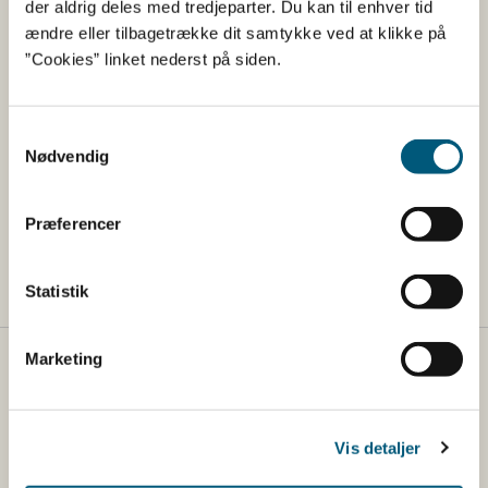
der aldrig deles med tredjeparter. Du kan til enhver tid
ændre eller tilbagetrække dit samtykke ved at klikke på
Læs om nye fødevarer og
”Cookies” linket nederst på siden.
fødevareingredienser (novel food)
Læs mere om naturlige giftstoffer
Samtykkevalg
Nødvendig
Læs om planteingredienser i kosttilskud
Find gode råd til dig, der køber kosttilskud fra
Præferencer
udlandet
Statistik
Marketing
Fødevarestyrelsen
Fødevarestyrelsen er en styrelse under
Erhvervsministeriet. Styrelsen arbejder med hele
Vis detaljer
fødevarekæden fra jord til bord med fokus på