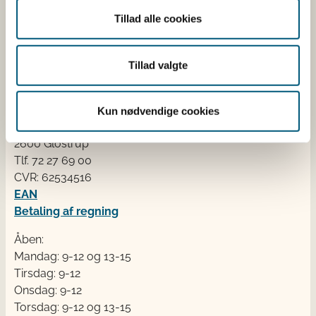
dyresundhed og sikker, sund mad. Vi står bag De
Tillad alle cookies
officielle Kostråd og smileykontroller, som du kender
fra cafeer, restauranter og supermarkeder.
Tillad valgte
Kontakt
Fødevarestyrelsen
Kun nødvendige cookies
Stationsparken 31-33
2600 Glostrup
Tlf. 72 2​​​7 69 00
CVR: 62534516
EAN
Betaling af regning
Åben:
Mandag: 9-12 og 13-15
Tirsdag: 9-12
Onsdag: 9-12
Torsdag: 9-12 og 13-15