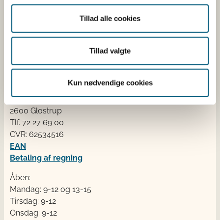
fødevarekæden fra jord til bord med fokus på
dyresundhed og sikker, sund mad. Vi står bag De
Tillad alle cookies
officielle Kostråd og smileykontroller, som du kender
fra cafeer, restauranter og supermarkeder.
Tillad valgte
Kontakt
Kun nødvendige cookies
Fødevarestyrelsen
Stationsparken 31-33
2600 Glostrup
Tlf. 72 2​​​7 69 00
CVR: 62534516
EAN
Betaling af regning
Åben:
Mandag: 9-12 og 13-15
Tirsdag: 9-12
Onsdag: 9-12