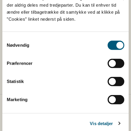
Nyttige links
der aldrig deles med tredjeparter. Du kan til enhver tid
ændre eller tilbagetrække dit samtykke ved at klikke på
”Cookies” linket nederst på siden.
Læs om nye fødevarer og
fødevareingredienser (novel food)
Læs mere om naturlige giftstoffer
Samtykkevalg
Nødvendig
Læs om planteingredienser i kosttilskud
Find gode råd til dig, der køber kosttilskud fra
Præferencer
udlandet
Statistik
Marketing
Fødevarestyrelsen
Fødevarestyrelsen er en styrelse under
Vis detaljer
Erhvervsministeriet. Styrelsen arbejder med hele