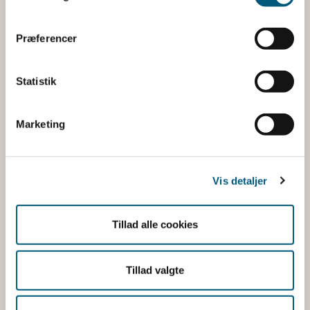
Fugle, der opdrættes eller holdes i fangenskab
Præferencer
med henblik på:
produktion af:
Statistik
kød
konsumæg
Marketing
andre produkter
fornyelse af fjervildtbestande
Vis detaljer
avl af fugle, der anvendes til de i litra a. og b)
omhandlede produktionstyper.
Tillad alle cookies
Tillad valgte
Eksportportalen