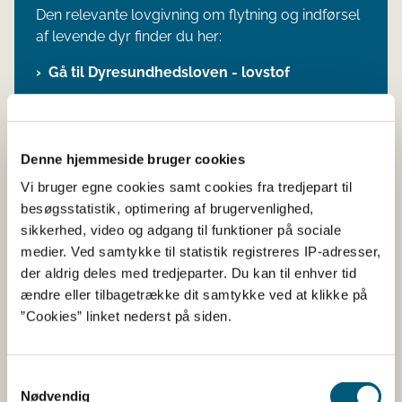
Den relevante lovgivning om flytning og indførsel
af levende dyr finder du her:
Gå til Dyresundhedsloven - lovstof
Gå til Flytning og indførsel af levende dyr -
lovstof
Denne hjemmeside bruger cookies
Vi bruger egne cookies samt cookies fra tredjepart til
besøgsstatistik, optimering af brugervenlighed,
Hvad er fugle i fangenskab?
sikkerhed, video og adgang til funktioner på sociale
medier. Ved samtykke til statistik registreres IP-adresser,
Fugle i fangenskab er i reglerne defineret som
der aldrig deles med tredjeparter. Du kan til enhver tid
fugle, bortset fra
fjerkræ
, som holdes i
ændre eller tilbagetrække dit samtykke ved at klikke på
fangenskab til ethvert andet formål end de
”Cookies” linket nederst på siden.
nedenfor nævnte aktiviteter, herunder med
henblik på opvisninger, kapflyvninger, udstillinger,
konkurrencer, avl eller salg.
Samtykkevalg
Nødvendig
Med
fjerkræ
menes: