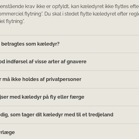
enstående krav ikke er opfyldt, kan kæledyret ikke flyttes efte
ommerciel flytning”. Du skal i stedet flytte kæledyret efter regl
l flytning”.
r betragtes som kæle​dyr?
 indførsel af visse arter af gnavere
r må ikke holdes af privatpersoner
jser med kæledyr på fly eller færge
l dig, som tager dit kæledyr med til et tredjeland
yrlæge