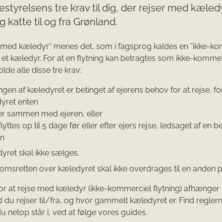
styrelsens tre krav til dig, der rejser med kæle
 katte til og fra Grønland.
​Ved ”rejse med kæledyr” menes d​​et, som i fagsprog kaldes en ”ikke-
f et kæledyr. For at en flytning kan betragtes som ikke-kommer​
lde alle disse tre krav:
ngen af kæledyret er betinget af ejerens behov for at rejse, fo
yret enten
ser sammen med ejeren, eller
flyttes op til 5 dage før eller efter ejers rejse, ledsaget af en
on
yret skal ikke sælges.
omsretten over kæledyret skal ikke overdrages til en anden 
or at rejse med kæledyr (ikke-kommerciel flytning) afhænger bl
nd du rejser til/fra, og hvor gammelt kæledyret er. Find regler
du netop står i, ved at følge vores guides.