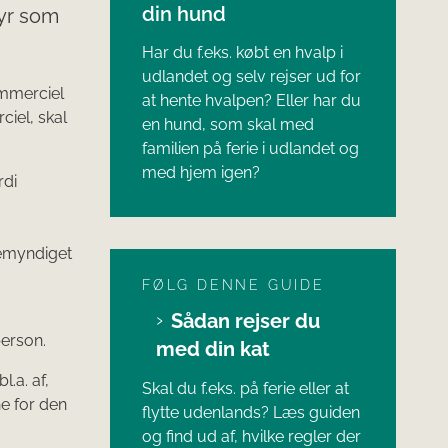
din hund
dyr som
Har du f.eks. købt en hvalp i
udlandet og selv rejser ud for
kommerciel
at hente hvalpen? Eller har du
ciel, skal
en hund, som skal med
familien på ferie i udlandet og
med hjem igen?
rdi
 bemyndiget
FØLG DENNE GUIDE
Sådan rejser du
person.
med din kat
.a. af,
Skal du f.eks. på ferie eller at
ne for den
flytte udenlands? Læs guiden
og find ud af, hvilke regler der