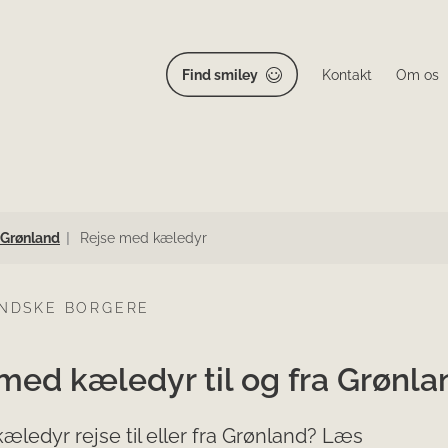
Find smiley
Kontakt
Om os
ra Grønland
Rejse med kæledyr
NDSKE BORGERE
med kæledyr til og fra Grønla
 kæledyr rejse til eller fra Grønland? Læs