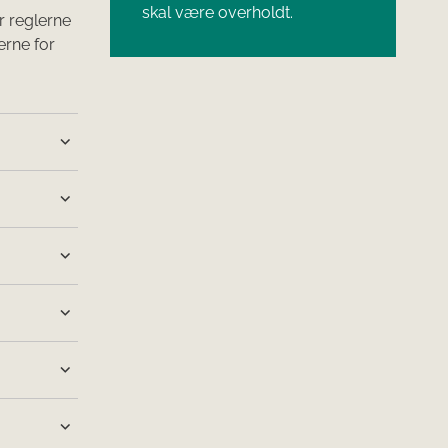
skal være overholdt.​
r reglerne
erne for