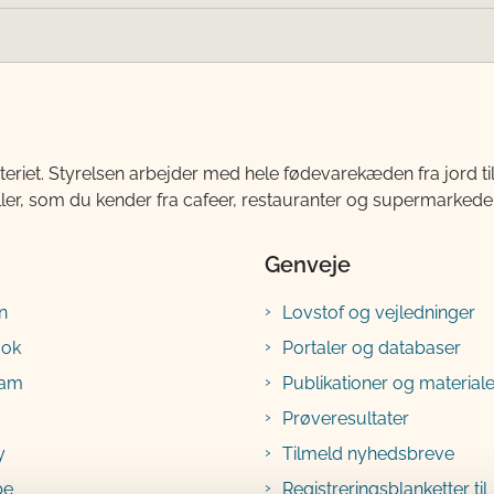
teriet. Styrelsen arbejder med hele fødevarekæden fra jord 
ller, som du kender fra cafeer, restauranter og supermarkeder
Genveje
n
Lovstof og vejledninger
ook
Portaler og databaser
ram
Publikationer og materiale
Prøveresultater
y
Tilmeld nyhedsbreve
be
Registreringsblanketter til