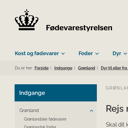
Kost og fødevarer
Foder
Dyr
Du er her:
Forside
Indgange
Grønland
Dyr til eller f
GRØNLA
Indgange
Rejs 
Grønland
Grønlandske fødevarer
Skal dit
Grønlandsk foder