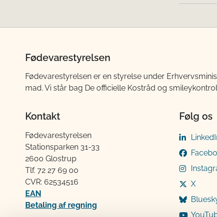
Fødevarestyrelsen
Fødevarestyrelsen er en styrelse under Erhvervsminis
mad. Vi står bag De officielle Kostråd og smileykontro
Kontakt
Følg os
Fødevarestyrelsen
LinkedI
Stationsparken 31-33
Faceb
2600 Glostrup
Instag
Tlf. 72 2​​​7 69 00
CVR: 62534516
X
EAN
Bluesk
Betaling af regning
YouTu