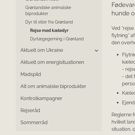
Fødevare
Grønlandske animalske
hunde og
biprodukter
Dyr til eller fra Grønland
​​​​​​​​​​​​
Rejse med kæledyr
flytning” a
Dyrlægegerning i Grønland
den overho
Aktuelt om Ukraine
Flytni
kæled
Aktuelt om energisituationen
- rej
Madspild
- det 
pers
Alt om animalske biprodukter
Kæled
Kontrolkampagner
Ejend
Rejseråd
Reglerne f
hvilket la
Sommerråd
situation, 