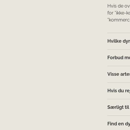
Hvis de ov
for ”ikke-k
”kommercie
Hvilke dy
Forbud mod
Visse arte
Hvis du re
Særligt ti
Find en d