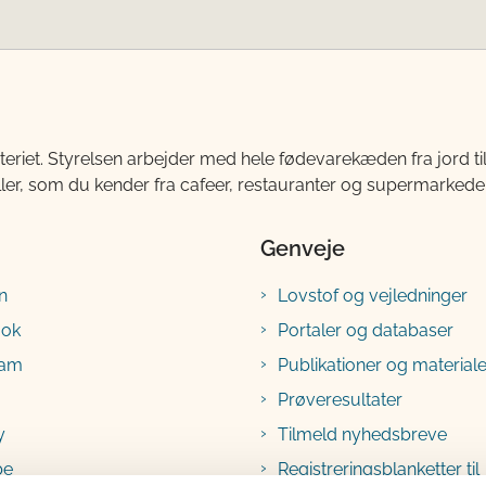
teriet. Styrelsen arbejder med hele fødevarekæden fra jord 
ller, som du kender fra cafeer, restauranter og supermarkeder
Genveje
n
Lovstof og vejledninger
ook
Portaler og databaser
ram
Publikationer og materiale
Prøveresultater
y
Tilmeld nyhedsbreve
be
Registreringsblanketter til