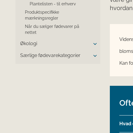
Plantelisten - til erhverv
hvordan
Produktspecifikke
mærkningsregler
Når du sælger fødevarer på
nettet
Viden
Økologi
blomst
Særlige fødevarekategorier
Kan f
Oft
Hvad 