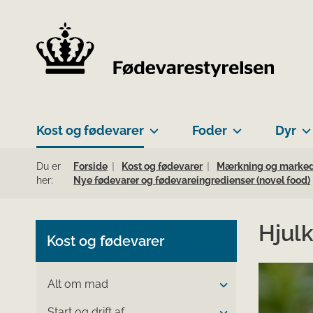
Kost og fødevarer
Foder
Dyr
Du er
Forside
Kost og fødevarer
Mærkning og markeds
her:
Nye fødevarer og fødevareingredienser (novel food)
Hjulk
Kost og fødevarer
Alt om mad
Start og drift af