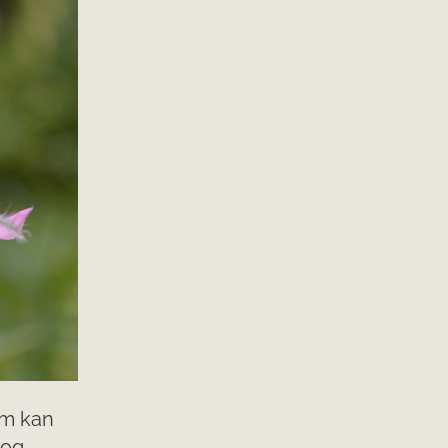
om kan
 og