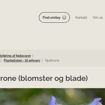
Find smiley
Kontakt
Om os
føring af fødevarer
Plantelisten - til erhverv
Hjulkrone
rone (blomster og blade)