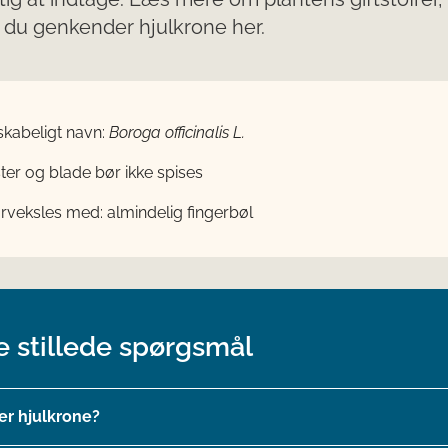
 du genkender hjulkrone her.
skabeligt navn:
Boroga officinalis L.
er og blade bør ikke spises
orveksles med:
almindelig fingerbøl
e stillede spørgsmål
er hjulkrone?