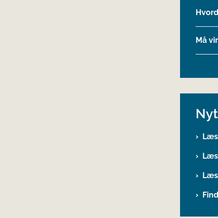
Hvord
Må vi
Nyt
Læs
Læs 
Læs 
Find