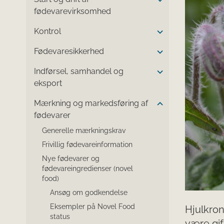
fødevarevirksomhed
Kontrol
Fødevaresikkerhed
Indførsel, samhandel og
eksport
Mærkning og markedsføring af
fødevarer
Generelle mærkningskrav
Frivillig fødevareinformation
Nye fødevarer og
fødevareingredienser (novel
food)
Ansøg om godkendelse
Eksempler på Novel Food
Hjulkro
status
være gif