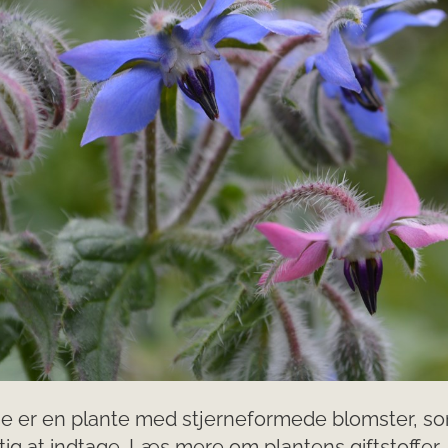
ne er en plante med stjerneformede blomster, s
tig at indtage. Læs mere om plantens giftstoffer,