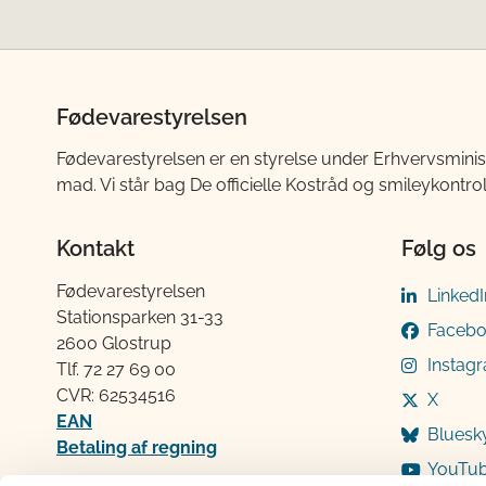
Fødevarestyrelsen
Fødevarestyrelsen er en styrelse under Erhvervsminis
mad. Vi står bag De officielle Kostråd og smileykontro
Kontakt
Følg os
Fødevarestyrelsen
LinkedI
Stationsparken 31-33
Faceb
2600 Glostrup
Instag
Tlf. 72 2​​​7 69 00
CVR: 62534516
X
EAN
Bluesk
Betaling af regning
YouTu