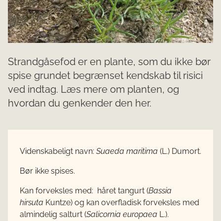
Strandgåsefod er en plante, som du ikke bør
spise grundet begrænset kendskab til risici
ved indtag. Læs mere om planten, og
hvordan du genkender den her.
Videnskabeligt navn:
Suaeda maritima
(L.) Dumort.
Bør ikke spises.
Kan forveksles med:
håret tangurt (
Bassia
hirsuta
Kuntze) og kan overfladisk forveksles med
almindelig salturt (
Salicornia europaea
L.).