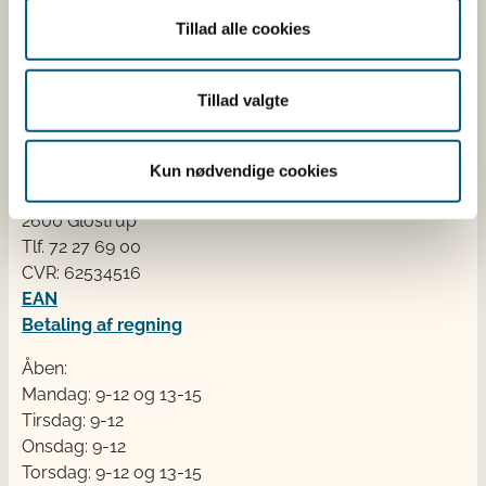
dyresundhed og sikker, sund mad. Vi står bag De
Tillad alle cookies
officielle Kostråd og smileykontroller, som du kender
fra cafeer, restauranter og supermarkeder.
Tillad valgte
Kontakt
Fødevarestyrelsen
Kun nødvendige cookies
Stationsparken 31-33
2600 Glostrup
Tlf. 72 2​​​7 69 00
CVR: 62534516
EAN
Betaling af regning
Åben:
Mandag: 9-12 og 13-15
Tirsdag: 9-12
Onsdag: 9-12
Torsdag: 9-12 og 13-15