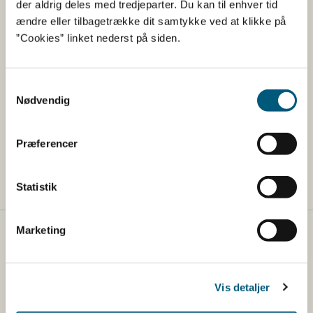
der aldrig deles med tredjeparter. Du kan til enhver tid
ændre eller tilbagetrække dit samtykke ved at klikke på
Læs om nye fødevarer og
”Cookies” linket nederst på siden.
fødevareingredienser (novel food)
Læs mere om naturlige giftstoffer
Samtykkevalg
Nødvendig
Læs om planteingredienser i kosttilskud
Find gode råd til dig, der køber kosttilskud fra
Præferencer
udlandet
Statistik
Marketing
Fødevarestyrelsen
Fødevarestyrelsen er en styrelse under
Erhvervsministeriet. Styrelsen arbejder med hele
Vis detaljer
fødevarekæden fra jord til bord med fokus på