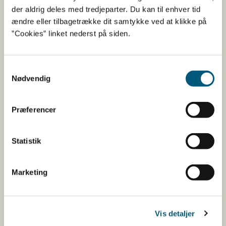
der aldrig deles med tredjeparter. Du kan til enhver tid
ændre eller tilbagetrække dit samtykke ved at klikke på
Citra humle
Øl
01/07/2025
”Cookies” linket nederst på siden.
Samtykkevalg
Citra humle
Øl
14/01/2026
Nødvendig
Præferencer
Slåen
Gin
13/01/2026
Statistik
Koji Pulver
Vinaigrette
09/01/2026
Marketing
Saaz humle
Øl
09/06/2026
Vis detaljer