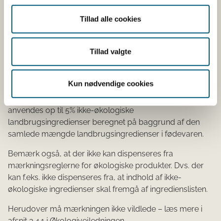
Forudsætninger for brug af de midlertidig tilladte
Tillad alle cookies
ikke-økologiske ingredienser
Ovennævnte ingredienser må kun anvendes i de
Tillad valgte
pågældende produkter, og forudsætter, at alle regler og
betingelser i økologilovgivningen for anvendelse af ikke-
økologiske landbrugsingredienser overholdes.
Kun nødvendige cookies
Dvs. f.eks., at der i økologiske fødevarer maksimalt må
anvendes op til 5% ikke-økologiske
landbrugsingredienser beregnet på baggrund af den
samlede mængde landbrugsingredienser i fødevaren.
Bemærk også, at der ikke kan dispenseres fra
mærkningsreglerne for økologiske produkter. Dvs. der
kan f.eks. ikke dispenseres fra, at indhold af ikke-
økologiske ingredienser skal fremgå af ingredienslisten.
Herudover må mærkningen ikke vildlede – læs mere i
afsnit 3.4.1 i Økologivejledningen.