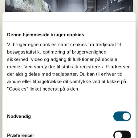
Denne hjemmeside bruger cookies
Vi bruger egne cookies samt cookies fra tredjepart til
besøgsstatistik, optimering af brugervenlighed,
sikkerhed, video og adgang til funktioner på sociale
medier. Ved samtykke til statistik registreres IP-adresser,
der aldrig deles med tredjeparter. Du kan til enhver tid
Tredjepartscertificerede virksomheder
ændre eller tilbagetrække dit samtykke ved at klikke på
”Cookies” linket nederst på siden.
Samtykkevalg
Fødevarestyrelsen
Nødvendig
Fødevarestyrelsen er en styrelse under
Erhvervsministeriet. Styrelsen arbejder med hele
Præferencer