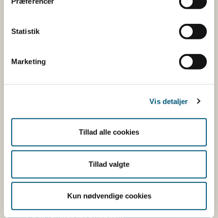
Bekendtgørelsen træder i kraft den 1. juli 2025,
Præferencer
hvilket betyder, at reglerne skal overholdes fra og
med denne dato.
Statistik
I bekendtgørelsens bilag 1 specificeres
undersøgelseskravene for tilstandene
Marketing
Brachycephalic Obstructive Airway Syndrome
(BOAS), hofte- og albueledsdysplasi (HD og AD),
intervertebral disc disease (IVDD), syringomyeli
Vis detaljer
og myxomatøs mitralklapsygdom (MMVD).
I bekendtgørelsens bilag 2 og 3 findes lister over
Tillad alle cookies
racer, som er omfattet af krav om undersøgelse
for hofteledsdysplasi og for nogle racer også
albueledsdysplasi.
Tillad valgte
Reglerne er strafbelagt. Straffens omfang vil
afhænge af en vurdering af alvoren i den konkrete
Kun nødvendige cookies
sag.