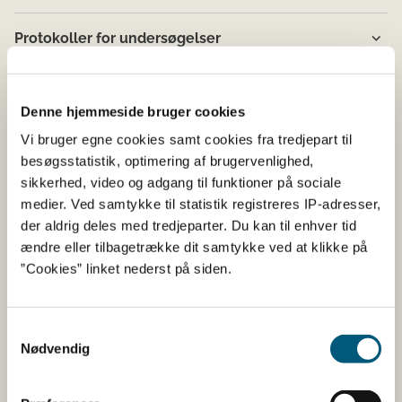
Protokoller for undersøgelser
Undersøgelse
Denne hjemmeside bruger cookies
Vurdering
Vi bruger egne cookies samt cookies fra tredjepart til
besøgsstatistik, optimering af brugervenlighed,
sikkerhed, video og adgang til funktioner på sociale
Dokumentation
medier. Ved samtykke til statistik registreres IP-adresser,
der aldrig deles med tredjeparter. Du kan til enhver tid
ændre eller tilbagetrække dit samtykke ved at klikke på
”Cookies” linket nederst på siden.
Lovstof
Samtykkevalg
Bekendtgørelse om dyrevelfærdsmæssige
Nødvendig
mindstekrav til hold af hunde indeholder et
særskilt afsnit, der omhandler avl af hunde.