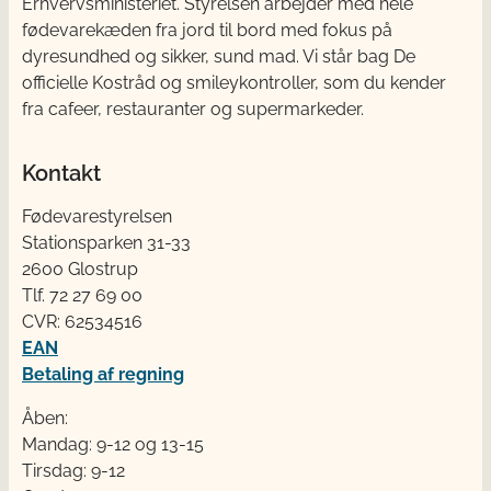
Erhvervsministeriet. Styrelsen arbejder med hele
fødevarekæden fra jord til bord med fokus på
dyresundhed og sikker, sund mad. Vi står bag De
officielle Kostråd og smileykontroller, som du kender
fra cafeer, restauranter og supermarkeder.
Kontakt
Fødevarestyrelsen
Stationsparken 31-33
2600 Glostrup
Tlf. 72 2​​​7 69 00
CVR: 62534516
EAN
Betaling af regning
Åben:
Mandag: 9-12 og 13-15
Tirsdag: 9-12