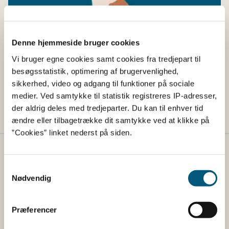
Denne hjemmeside bruger cookies
Vi bruger egne cookies samt cookies fra tredjepart til
besøgsstatistik, optimering af brugervenlighed,
sikkerhed, video og adgang til funktioner på sociale
Læs mere her om køb af hund fra udlandet
medier. Ved samtykke til statistik registreres IP-adresser,
der aldrig deles med tredjeparter. Du kan til enhver tid
ændre eller tilbagetrække dit samtykke ved at klikke på
”Cookies” linket nederst på siden.
Fødevarestyrelsen
Samtykkevalg
Fødevarestyrelsen er en styrelse under
Nødvendig
Erhvervsministeriet. Styrelsen arbejder med hele
fødevarekæden fra jord til bord med fokus på
Præferencer
dyresundhed og sikker, sund mad. Vi står bag De
officielle Kostråd og smileykontroller, som du kender