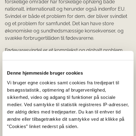
forskellige områder har forskellige ophæng både
nationalt, internationalt og herunder også indenfor EU.
Svindel er både et problem for dem, der bliver svindlet
og et problem for samfundet. Det kan have store
økonomiske og sundhedsmæssige konsekvenser, og
svække forbrugertilliden til fødevarerne.
Fødevaresvindel er et komplekst og globalt problem,
som medfører økonomiske tab og udsætter
forbrugeren for vildledning og sundhedsrisici.
Denne hjemmeside bruger cookies
Emnerne offentliggøres ikke, og fastlægges først
Vi bruger egne cookies samt cookies fra tredjepart til
endeligt efter EMPACT møde i december 2025.
besøgsstatistik, optimering af brugervenlighed,
sikkerhed, video og adgang til funktioner på sociale
medier. Ved samtykke til statistik registreres IP-adresser,
der aldrig deles med tredjeparter. Du kan til enhver tid
Pressekontakt
ændre eller tilbagetrække dit samtykke ved at klikke på
”Cookies” linket nederst på siden.
Fødevarestyrelsen kan kontaktes på