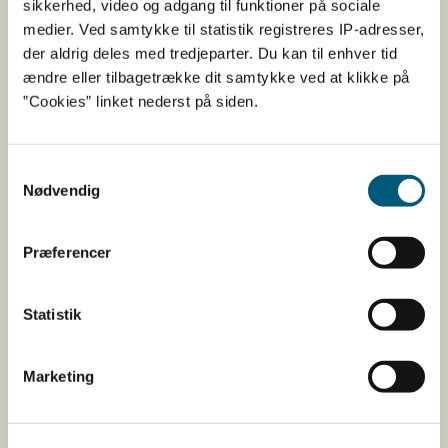
sikkerhed, video og adgang til funktioner på sociale
medier. Ved samtykke til statistik registreres IP-adresser,
Fødevarestyrelsen er en styrelse under
der aldrig deles med tredjeparter. Du kan til enhver tid
Erhvervsministeriet. Styrelsen arbejder med hele
ændre eller tilbagetrække dit samtykke ved at klikke på
fødevarekæden fra jord til bord med fokus på
”Cookies” linket nederst på siden.
dyresundhed og sikker, sund mad. Vi står bag De
officielle Kostråd og smileykontroller, som du kender
fra cafeer, restauranter og supermarkeder.
Samtykkevalg
Nødvendig
Kontakt
Fødevarestyrelsen
Præferencer
Stationsparken 31-33
2600 Glostrup
Statistik
Tlf. 72 2​​​7 69 00
CVR: 62534516
EAN
Marketing
Betaling af regning
Åben: