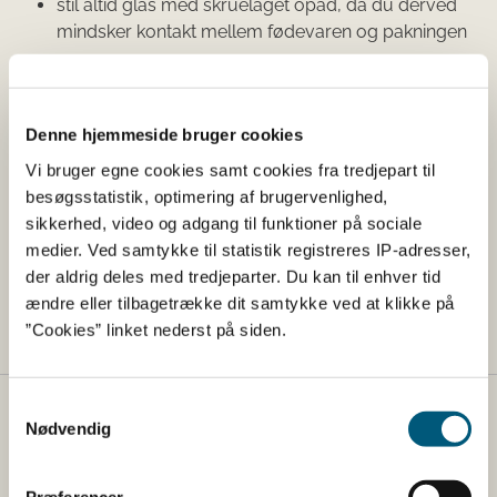
stil altid glas med skruelåget opad, da du derved
mindsker kontakt mellem fødevaren og pakningen
genbrug kun glas til den samme slags fødevare,
som den der fulgte med glasset
følg altid brugsanvisningen på emballagen
Denne hjemmeside bruger cookies
Vi bruger egne cookies samt cookies fra tredjepart til
Der er krav til afsmitningen af ftalater fra plastik anvendt
besøgsstatistik, optimering af brugervenlighed,
til kontakt med fødevarer. Der er sat ekstra forsigtige
sikkerhed, video og adgang til funktioner på sociale
grænseværdier til de fem af ftalaterne (DIDP, DBP, DINP,
medier. Ved samtykke til statistik registreres IP-adresser,
DEHP og BBP), så der tages højde for, at vi også
der aldrig deles med tredjeparter. Du kan til enhver tid
udsættes for ftalaterne fra andre kilder. Læs mere om
ændre eller tilbagetrække dit samtykke ved at klikke på
emballage til mad i guiden om køkkengrej.
”Cookies” linket nederst på siden.
Samtykkevalg
Fødevarestyrelsen
Nødvendig
Fødevarestyrelsen er en styrelse under
Erhvervsministeriet. Styrelsen arbejder med hele
Præferencer