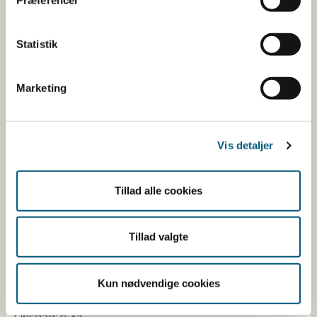
fødevarekæden fra jord til bord med fokus på
dyresundhed og sikker, sund mad. Vi står bag De
Statistik
officielle Kostråd og smileykontroller, som du kender
fra cafeer, restauranter og supermarkeder.
Marketing
Kontakt
Fødevarestyrelsen
Vis detaljer
Stationsparken 31-33
2600 Glostrup
Tlf. 72 2​​​7 69 00
Tillad alle cookies
CVR: 62534516
EAN
Tillad valgte
Betaling af regning
Åben:
Mandag: 9-12 og 13-15
Kun nødvendige cookies
Tirsdag: 9-12