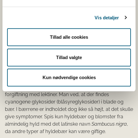
sympto​mer som diarré og opkastninge​​r
Spis kun hyldebær (bær fra almindelig hyld med det
Vis detaljer
latinske navn
Sambucus nigra
), som har været opvarmet.
Kog bærrene 15-20 minutter. Det giftige stof ødelægges
Tillad alle cookies
ved opvarmning.​​ Hyldebær indeholder nogle naturlige
giftstoffer, som i løbet af kort tid efter indtagelse kan give
symptomer som opkastninger og diarré.
Tillad valgte
Det er endnu uvist, hvilke stoffer der giver
symptomerne. Der er fundet lektiner i hyldebær. Man er
Kun nødvendige cookies
dog heller ikke sikker på, om de fundne lektiner kan virke
toksiske på mennesker, men symptomerne ligner
forgiftning med lektiner. Man ved, at der findes
cyanogene glykosider (blåsyreglykosider) i blade og
bær. I bærrene er indholdet dog ikke så højt, at det skulle
give symptomer. Spis kun hyldebær og blomster fra
almindelig hyld med det latinske navn
Sambucus nigra
,
da andre typer af hyldebær kan være giftige.