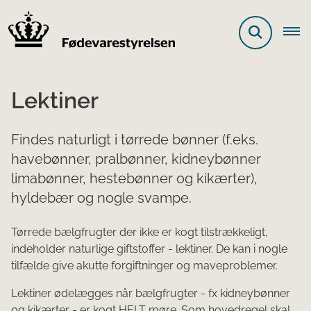
Lektiner
Findes naturligt i tørrede bønner (f.eks.
havebønner, pralbønner, kidneybønner
limabønner, hestebønner og kikærter),
hyldebær og nogle svampe.
Tørrede bælgfrugter der ikke er kogt tilstrækkeligt,
indeholder naturlige giftstoffer - lektiner. De kan i nogle
tilfælde give akutte forgiftninger og maveproblemer.
Lektiner ødelægges når bælgfrugter - fx kidneybønner
og kikærter - er kogt HELT møre. Som hovedregel skal