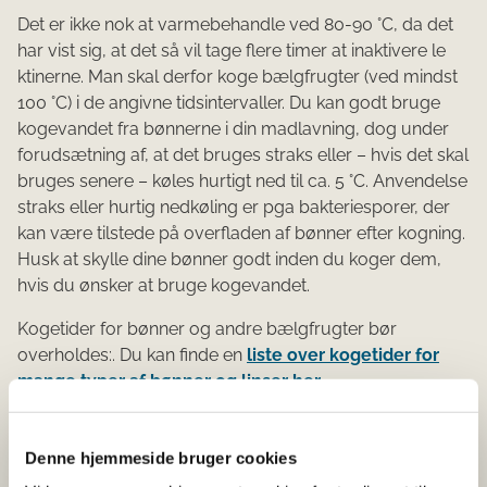
Det er ikke nok at varmebehandle ved 80-90 °C, da det
har vist sig, at det så vil tage flere timer at inaktivere le​​​
ktinerne.​ ​Man skal derfor koge bælgfrugter (ved mindst
100 °C) i de angivne tidsintervaller. ​​Du kan godt bruge
kogevandet fra bønnerne i din madlavning, dog under
forudsætning af, at det bruges straks eller – hvis det skal
bruges senere – køles hurtigt ned til ca. 5 °C. Anvendelse
straks eller hurtig nedkøling er pga bakteriesporer, der
kan være tilstede på overfladen af bønner efter kogning.
Husk at skylle dine bønner godt inden du koger dem,
hvis du ønsker at bruge kogevandet.​
Kogetider for bø​nner og andre bælgfrugter bør
overholdes:​. Du kan finde en
liste over kogetider for
mange typer af bønner og linser her.
Kikærtemel og falafelfars
Denne hjemmeside bruger cookies