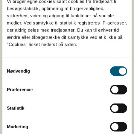
Kikærtemel bliver ofte varmebehandlet under
Vi bruger egne cookies samt cookies fra tredjepart til
fremstilling. I Indien, hvor kikærter anvendes i stor stil,
besøgsstatistik, optimering af brugervenlighed,
beskrives forskellige former for varmebehandling af
sikkerhed, video og adgang til funktioner på sociale
kikærter for at fjerne anti-nutritionelle stoffer som f.eks.
medier. Ved samtykke til statistik registreres IP-adresser,
lektiner. Varmebehandling skulle også forbedre smagen.
der aldrig deles med tredjeparter. Du kan til enhver tid
ændre eller tilbagetrække dit samtykke ved at klikke på
Det er dog en god ide kun at bruge kikærtemel til retter,
”Cookies” linket nederst på siden.
der opvarmes/steges/bages grundigt, og undlade at
bruge det f.eks. til babygrød eller konfektkugler - da det
muligvis ikke er alle mærker af kikærtemel på markedet,
Samtykkevalg
der er varmebehandlet på forhånd.
Nødvendig
Er du i tvivl, om falafelfars bliver varmet nok op? Hvis du
sikrer dig at farsen til falafel med rå kikærter er
Præferencer
gennemstegt, og at vandet fra iblødsætningen ikke
anvendes i farsen, så bør indholdet af lektiner ikke være
Statistik
problematisk.
Marketing
Naturlige giftstoffer i rå hyldebær giver