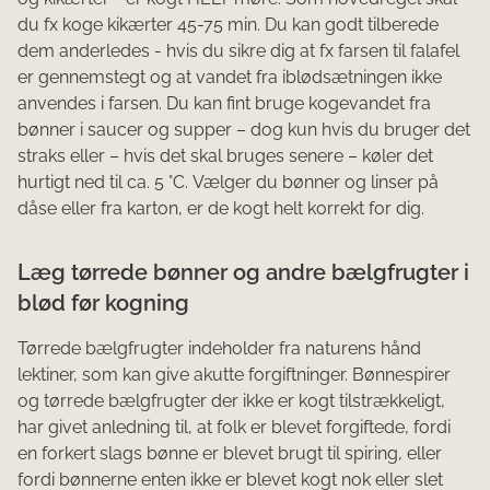
du fx koge kikærter 45-75 min. Du kan godt tilberede
dem anderledes - hvis du sikre dig at fx farsen til falafel
er gennemstegt og at vandet fra iblødsætningen ikke
anvendes i farsen. Du kan fint bruge kogevandet fra
bønner i saucer og supper – dog kun hvis du bruger det
straks eller – hvis det skal bruges senere – køler det
hurtigt ned til ca. 5 °C. Vælger du bønner og linser på
dåse eller fra karton, er de kogt helt korrekt for dig.
Læg tørre​de bønner og ​​andre bælgfrugter i
blød før kogning
Tørrede bælgfrugter indeholder fra naturens hånd
lektiner, som kan give akutte forgiftninger. Bønnespire​r
og tørrede bælgfrugter der ikke er kogt tilstrækkeligt,
har givet anledning til, at folk er blevet forgiftede, fordi
en forkert slags bønne er blevet brugt til spiring, eller
fordi bønnerne enten ikke er blevet kogt nok eller slet