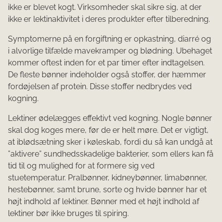
ikke er blevet kogt. Virksomheder skal sikre sig, at der
ikke er lektinaktivitet i deres produkter efter tilberedning.
Symptomerne på en forgiftning er opkastning, diarré og
i alvorlige tilfælde mavekramper og blø​​dning. Ubehaget
kommer oftest inden for et par timer efter indtagelsen.
De fleste bønner indeholder også stoffer, der hæmmer
fordøjelsen af protein. Disse stoffer nedbrydes ved
kogning.
Lektiner ødelægges effektivt ved kogning. ​Nogle bønner
skal dog koges mere, før de er helt møre. Det er vigtigt,
at iblødsætning sker i køleskab, fordi du så kan undgå at
”aktivere” sundhedsskadelige bakterier, som ellers kan få
tid t​​​il og mulighed for at formere sig ved
stuetemperatur. Pralbønner, kidneybønner, limabønner,
hestebønner, samt brune, sorte og hvide bønner har et
højt indhold af lektiner. Bønner med et højt indhold af
lektiner bør ikke bruges til spiring.