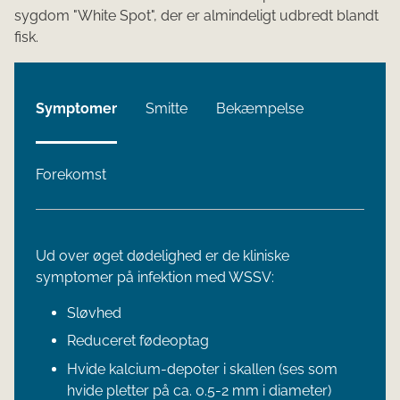
sygdom "White Spot", der er almindeligt udbredt blandt
fisk.
Symptomer
Smitte
Bekæmpelse
Forekomst
Ud over øget dødelighed er de kliniske
symptomer på infektion med WSSV:
Sløvhed
Reduceret fødeoptag
Hvide kalcium-depoter i skallen (ses som
hvide pletter på ca. 0.5-2 mm i diameter)