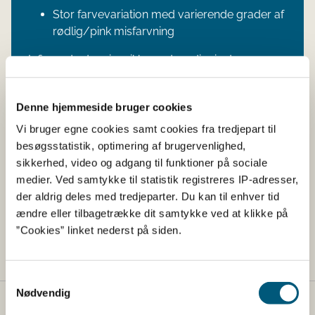
Stor farvevariation med varierende grader af
rødlig/pink misfarvning
Inficerede dyr viser ikke nødvendigvis de
ovennævnte symptomer.
Denne hjemmeside bruger cookies
Vi bruger egne cookies samt cookies fra tredjepart til
besøgsstatistik, optimering af brugervenlighed,
sikkerhed, video og adgang til funktioner på sociale
medier. Ved samtykke til statistik registreres IP-adresser,
Lovstof
der aldrig deles med tredjeparter. Du kan til enhver tid
ændre eller tilbagetrække dit samtykke ved at klikke på
Lovstof for dyresygdomme
”Cookies” linket nederst på siden.
Samtykkevalg
Nødvendig
Fødevarestyrelsen