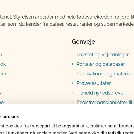
teriet. Styrelsen arbejder med hele fødevarekæden fra jord 
ller, som du kender fra cafeer, restauranter og supermarkeder
Genveje
n
Lovstof og vejledninger
ook
Portaler og databaser
ram
Publikationer og materiale
Prøveresultater
y
Tilmeld nyhedsbreve
be
Registreringsblanketter til
fødevarevirksomheder
 cookies
 cookies fra tredjepart til besøgsstatistik, optimering af bruger
til funktioner på sociale medier. Ved samtykke til statistik regis