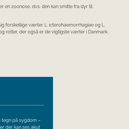
 en zoonose, dvs. den kan smitte fra dyr til
sig forskellige værter. L. icterohaemorrhagiae og L.
rotter, der også er de vigtigste værter i Danmark.
 ses tegn på sygdom –
er der kan ses akut