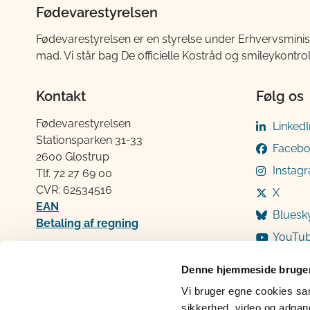
Fødevarestyrelsen
Fødevarestyrelsen er en styrelse under Erhvervsminis
mad. Vi står bag De officielle Kostråd og smileykontro
Kontakt
Følg os
Fødevarestyrelsen
LinkedI
Stationsparken 31-33
Faceb
2600 Glostrup
Instag
Tlf. 72 2​​​7 69 00
CVR: 62534516
X
EAN
Bluesk
Betaling af regning
YouTu
Åben:
Mandag: 9-12 og 13-15
Denne hjemmeside bruger
Tirsdag: 9-12
Vi bruger egne cookies samt
Onsdag: 9-12
sikkerhed, video og adgang 