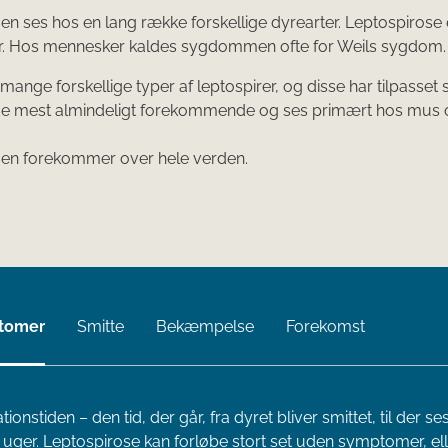
ses hos en lang række forskellige dyrearter. Leptospirose er
. Hos mennesker kaldes sygdommen ofte for Weils sygdom.
mange forskellige typer af leptospirer, og disse har tilpasset 
de mest almindeligt forekommende og ses primært hos mus og 
 forekommer over hele verden.
tomer
Smitte
Bekæmpelse
Forekomst
tionstiden – den tid, der går, fra dyret bliver smittet, til der
 uger. Leptospirose kan forløbe stort set uden symptomer, ell