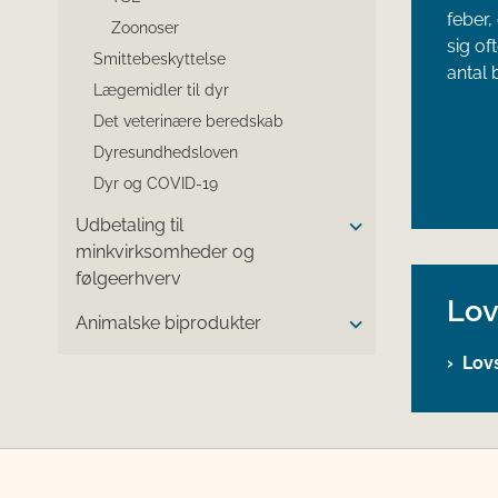
feber,
Zoonoser
sig of
Smittebeskyttelse
antal 
Lægemidler til dyr
Det veterinære beredskab
Dyresundhedsloven
Dyr og COVID-19
Udbetaling til
minkvirksomheder og
følgeerhverv
Lov
Animalske biprodukter
Lov