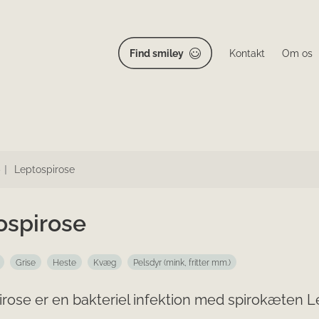
Find smiley
Kontakt
Om os
Leptospirose
ospirose
Grise
Heste
Kvæg
Pelsdyr (mink, fritter mm.)
rose er en bakteriel infektion med spirokæten L