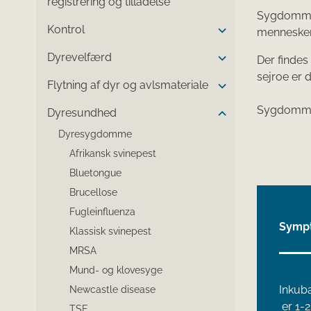
registrering og tilladelse
Sygdommen 
Kontrol
mennesker
Dyrevelfærd
Der findes 
sejroe er 
Flytning af dyr og avlsmateriale
Sygdommen
Dyresundhed
Dyresygdomme
Afrikansk svinepest
Bluetongue
Brucellose
Fugleinfluenza
Symp
Klassisk svinepest
MRSA
Mund- og klovesyge
Inkuba
Newcastle disease
er 1-2
TSE