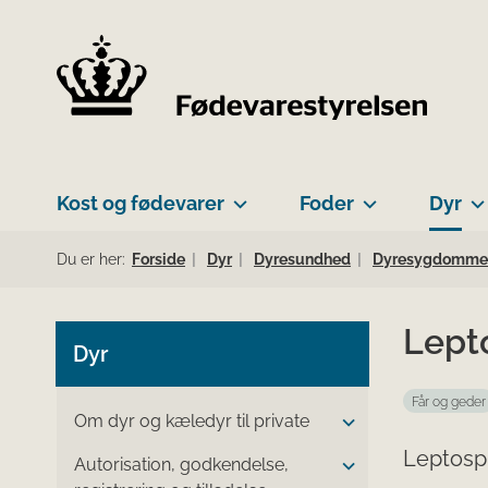
Kost og fødevarer
Foder
Dyr
Du er her:
Forside
Dyr
Dyresundhed
Dyresygdomme
Lept
Dyr
Får og geder
Om dyr og kæledyr til private
Leptospi
Autorisation, godkendelse,