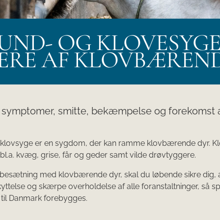
UND- OG KLOVESYGE:
JERE AF KLOVBÆREN
symptomer, smitte, bekæmpelse og forekomst a
klovsyge er en sygdom, der kan ramme klovbærende dyr. K
 bl.a. kvæg, grise, får og geder samt vilde drøvtyggere.
besætning med klovbærende dyr, skal du løbende sikre dig, 
yttelse og skærpe overholdelse af alle foranstaltninger, så 
til Danmark forebygges.