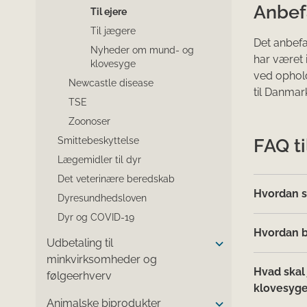
Anbef
Til ejere
Til jægere
Det anbefa
Nyheder om mund- og
har været 
klovesyge
ved ophold
Newcastle disease
til Danmar
TSE
Zoonoser
FAQ ti
Smittebeskyttelse
Lægemidler til dyr
Det veterinære beredskab
Hvordan s
Dyresundhedsloven
Dyr og COVID-19
Hvordan b
Udbetaling til
minkvirksomheder og
Hvad skal
følgeerhverv
klovesyg
Animalske biprodukter