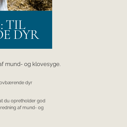
 TIL
DE DYR
f mund- og klovesyge.
lovbærende dyr
at du opretholder god
spredning af mund- og