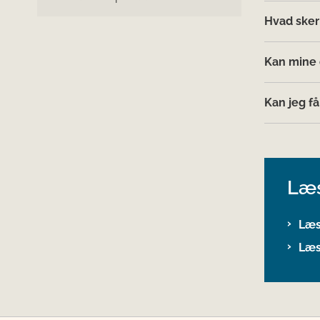
Hvad sker
Kan mine 
Kan jeg f
Læ
Læs
Læs