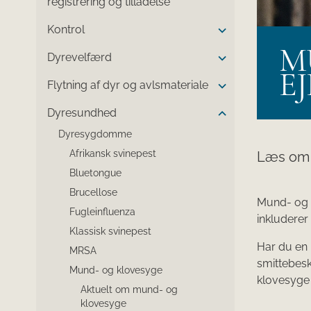
registrering og tilladelse
Kontrol
M
Dyrevelfærd
E
Flytning af dyr og avlsmateriale
Dyresundhed
Dyresygdomme
Afrikansk svinepest
Læs om 
Bluetongue
Brucellose
Mund- og 
Fugleinfluenza
inkluderer
Klassisk svinepest
Har du en 
MRSA
smittebesk
Mund- og klovesyge
klovesyge 
Aktuelt om mund- og
klovesyge