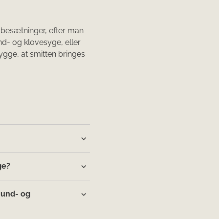
 besætninger, efter man
d- og klovesyge, eller
gge, at smitten bringes
ge?
mund- og