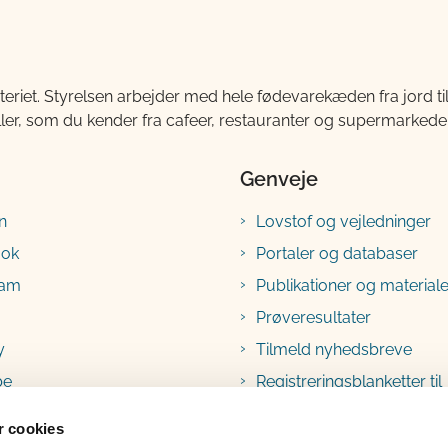
teriet. Styrelsen arbejder med hele fødevarekæden fra jord 
ller, som du kender fra cafeer, restauranter og supermarkeder
Genveje
n
Lovstof og vejledninger
ook
Portaler og databaser
ram
Publikationer og materiale
Prøveresultater
y
Tilmeld nyhedsbreve
be
Registreringsblanketter til
fødevarevirksomheder
 cookies