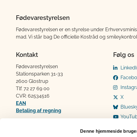
Fødevarestyrelsen
Fødevarestyrelsen er en styrelse under Erhvervsminis
mad. Vi står bag De officielle Kostråd og smileykontro
Kontakt
Følg os
Fødevarestyrelsen
LinkedI
Stationsparken 31-33
Faceb
2600 Glostrup
Instag
Tlf. 72 2​​​7 69 00
CVR: 62534516
X
EAN
Bluesk
Betaling af regning
YouTu
Åben:
Mandag: 9-12 og 13-15
Denne hjemmeside bruger