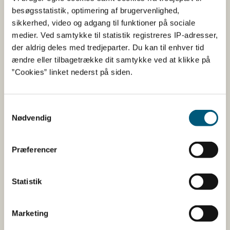
antallet af produkter med Nøglehullet. I dag udgør
besøgsstatistik, optimering af brugervenlighed,
produkter med Nøglehullet x% af vores sortiment eller
sikkerhed, video og adgang til funktioner på sociale
omsætning – og i år har vi et mål om, at det skal stige
medier. Ved samtykke til statistik registreres IP-adresser,
med x%. Med fokuseret markedsføring ønsker vi at øge
der aldrig deles med tredjeparter. Du kan til enhver tid
forbrugernes kendskab og viden om Nøglehullet. Det gør
ændre eller tilbagetrække dit samtykke ved at klikke på
vi ved xx aktiviteter over hele året samt udvalgte
”Cookies” linket nederst på siden.
kampagneperioder x gange årligt.”
Samtykkevalg
Download materialer
Nødvendig
Find Nøglehulslogoet og designmanualen for
Præferencer
Nøglehullet her
Statistik
Få hjælp og svar på spørgsmål
Marketing
Her finder du de oftest stillede spørgsmål.
Hvis du har