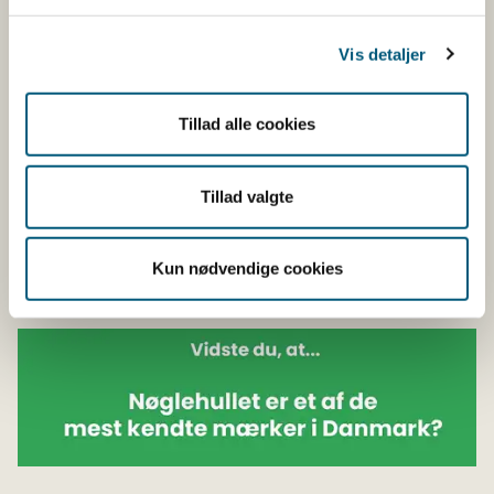
spørgsmål, er du altid velkommen til at skrive til os via
vores kontaktformular
Vis detaljer
Fødevarestyrelsens kontaktformular
.
Tillad alle cookies
Må produkter med Nøglehullet markedsføres i
andre EU-lande?
Tillad valgte
Må man reklamere for Nøglehullet i et andet
EU-land?
Kun nødvendige cookies