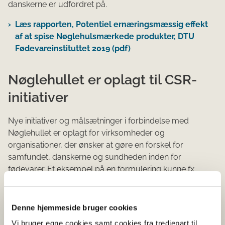
danskerne er udfordret på.
Læs rapporten, Potentiel ernæringsmæssig effekt
af at spise Nøglehulsmærkede produkter, DTU
Fødevareinstituttet 2019 (pdf)
Nøglehullet er oplagt til CSR-
initiativer
Nye initiativer og målsætninger i forbindelse med
Nøglehullet er oplagt for virksomheder og
organisationer, der ønsker at gøre en forskel for
samfundet, danskerne og sundheden inden for
fødevarer. Et eksempel på en formulering kunne fx
være:
”Nøglehullet hjælper forbrugerne til at vælge sundere
Denne hjemmeside bruger cookies
fødevarer. Derfor har vores virksomhed fokus på at øge
Vi bruger egne cookies samt cookies fra tredjepart til