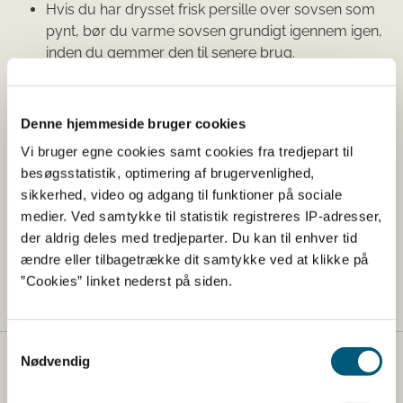
Hvis du har drysset frisk persille over sovsen som
pynt, bør du varme sovsen grundigt igennem igen,
inden du gemmer den til senere brug.
Det er vigtigt at følge rådene. Persille kan nemlig være
forurenet med jord og jordbakterier, som kan danne
Denne hjemmeside bruger cookies
hårdføre sporer. Bakterier bliver dræbt ved høj varme,
Vi bruger egne cookies samt cookies fra tredjepart til
men sporerne kan overleve en kogning – og hvis din
besøgsstatistik, optimering af brugervenlighed,
persillesovs ikke bliver kølet hurtigt ned, kan sporerne
sikkerhed, video og adgang til funktioner på sociale
danne giftstoffer, som giver dig opkast og diarré.
medier. Ved samtykke til statistik registreres IP-adresser,
Rådene gælder også for andre friske krydderurter f.eks.
der aldrig deles med tredjeparter. Du kan til enhver tid
dild, estragon eller kørvel, og hvis du bruger grønkål,
ændre eller tilbagetrække dit samtykke ved at klikke på
spinat eller andet grønt i den varme mad.
”Cookies” linket nederst på siden.
Samtykkevalg
Nødvendig
Fødevarestyrelsen