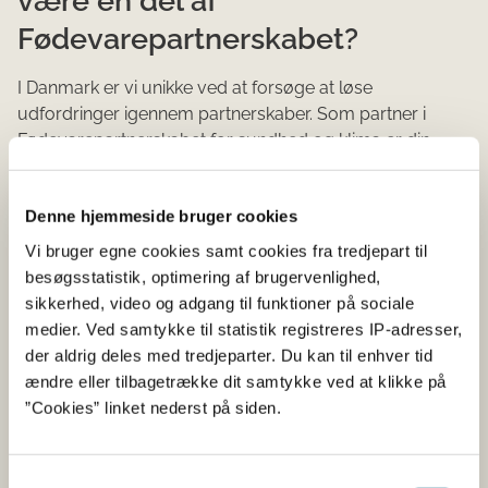
Fødevarepartnerskabet?
I Danmark er vi unikke ved at forsøge at løse
udfordringer igennem partnerskaber. Som partner i
Fødevarepartnerskabet for sundhed og klima er din
virksomhed med til at gøre en forskel for den
strukturelle forebyggelse ved at gøre det nemmere for
Denne hjemmeside bruger cookies
alle at vælge velsmagende, sundere fødevarer og
måltider, der samtidig tager hensyn til klimaet.
Vi bruger egne cookies samt cookies fra tredjepart til
besøgsstatistik, optimering af brugervenlighed,
Fødevarepartnerskabet består af partnere fra hele
sikkerhed, video og adgang til funktioner på sociale
fødevarebranchen, som inden for konkurrencelovens
medier. Ved samtykke til statistik registreres IP-adresser,
rammer deler erfaringer og resultater for at inspirere til
der aldrig deles med tredjeparter. Du kan til enhver tid
opfyldelse af den fælles målsætning. På den måde
ændre eller tilbagetrække dit samtykke ved at klikke på
bliver din virksomhed en del af et stærkt og
”Cookies” linket nederst på siden.
meningsfyldt netværk.
Din virksomhed får indflydelse på mål og planer, og I
Samtykkevalg