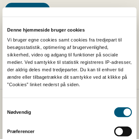
Hent publikation
Denne hjemmeside bruger cookies
Bilag til publikationen
Vi bruger egne cookies samt cookies fra tredjepart til
besøgsstatistik, optimering af brugervenlighed,
Sandoe et al. Benchmark
sikkerhed, video og adgang til funktioner på sociale
medier. Ved samtykke til statistik registreres IP-adresser,
Sandoe et al. 22
der aldrig deles med tredjeparter. Du kan til enhver tid
ændre eller tilbagetrække dit samtykke ved at klikke på
”Cookies” linket nederst på siden.
Fødevarestyrelsen
Samtykkevalg
Nødvendig
Fødevarestyrelsen er en styrelse under
Erhvervsministeriet. Styrelsen arbejder med hele
fødevarekæden fra jord til bord med fokus på
Præferencer
dyresundhed og sikker, sund mad. Vi står bag De