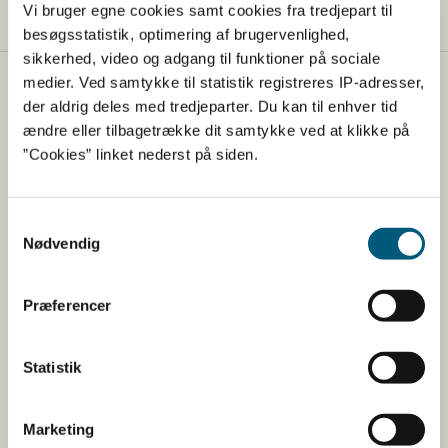
Vi bruger egne cookies samt cookies fra tredjepart til
besøgsstatistik, optimering af brugervenlighed,
sikkerhed, video og adgang til funktioner på sociale
medier. Ved samtykke til statistik registreres IP-adresser,
Fødevarestyrelsen
der aldrig deles med tredjeparter. Du kan til enhver tid
ændre eller tilbagetrække dit samtykke ved at klikke på
Fødevarestyrelsen er en styrelse under
”Cookies” linket nederst på siden.
Erhvervsministeriet. Styrelsen arbejder med hele
fødevarekæden fra jord til bord med fokus på
dyresundhed og sikker, sund mad. Vi står bag De
Samtykkevalg
officielle Kostråd og smileykontroller, som du kender
Nødvendig
fra cafeer, restauranter og supermarkeder.
Præferencer
Kontakt
Fødevarestyrelsen
Statistik
Stationsparken 31-33
2600 Glostrup
Tlf. 72 2​​​7 69 00
Marketing