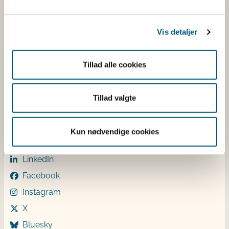
CVR: 62534516
EAN
Betaling af regning
Vis detaljer
Åben:
Mandag: 9-12 og 13-15
Tillad alle cookies
Tirsdag: 9-12
Onsdag: 9-12
Torsdag: 9-12 og 13-15
Tillad valgte
Fredag: 9-12
Kun nødvendige cookies
Følg os
LinkedIn
Facebook
Instagram
X
Bluesky