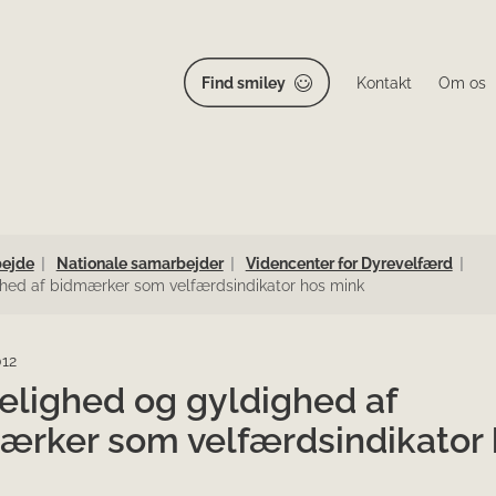
Find smiley
Kontakt
Om os
bejde
Nationale samarbejder
Videncenter for Dyrevelfærd
ghed af bidmærker som velfærdsindikator hos mink
012
elighed og gyldighed af
ærker som velfærdsindikator