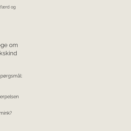
elfærd og
øge om
nkskind
spørgsmål:
terpelsen
 mink?