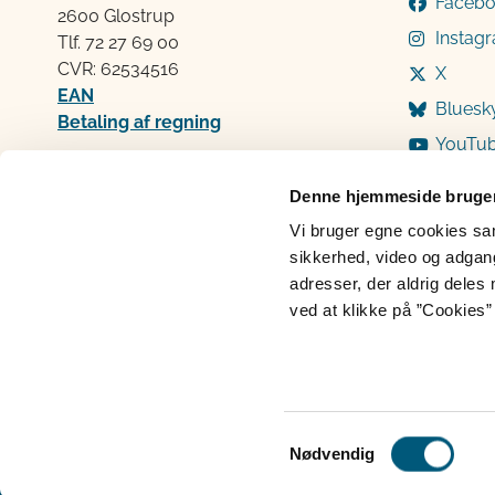
Faceb
2600 Glostrup
Instag
Tlf. 72 2​​​7 69 00
CVR: 62534516
X
EAN
Bluesk
Betaling af regning
YouTu
Åben:
Mandag: 9-12 og 13-15
Denne hjemmeside bruger
Tirsdag: 9-12
Vi bruger egne cookies samt
Onsdag: 9-12
sikkerhed, video og adgang 
Torsdag: 9-12 og 13-15
adresser, der aldrig deles 
Fredag: 9-12
ved at klikke på ”Cookies” 
Cookies
Persondatabeskyttelse
Ti
Samtykkevalg
Nødvendig