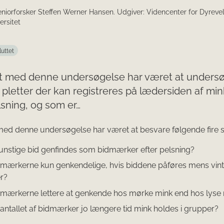
Seniorforsker Steffen Werner Hansen. Udgiver: Videncenter for Dyrev
ersitet
luttet
t med denne undersøgelse har været at unders
 pletter der kan registreres på lædersiden af mi
lsning, og som er…
med denne undersøgelse har været at besvare følgende fire 
unstige bid genfindes som bidmærker efter pelsning?
dmærkerne kun genkendelige, hvis biddene påføres mens vin
r?
dmærkerne lettere at genkende hos mørke mink end hos lyse
antallet af bidmærker jo længere tid mink holdes i grupper?