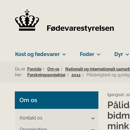
Kost og fødevarer
Foder
Dyr
Du er
Forside
Om os
Nationalt og internationalt samar
her:
Forskningsprojekter
2012
Pålidelighed og gyldi
Igangsat: 2
Om os
Pålid
bidm
Kontakt os
mink
Organisation