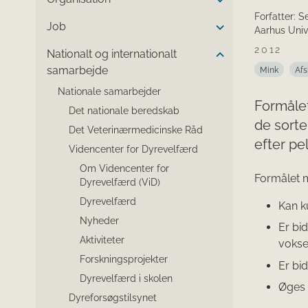
Forfatter: 
Job
Aarhus Univ
2012
Nationalt og internationalt
samarbejde
Mink
Afs
Nationale samarbejder
Formåle
Det nationale beredskab
de sorte
Det Veterinærmedicinske Råd
efter pe
Videncenter for Dyrevelfærd
Om Videncenter for
Formålet 
Dyrevelfærd (ViD)
Dyrevelfærd
Kan k
Nyheder
Er bi
Aktiviteter
vokse
Forskningsprojekter
Er bi
Dyrevelfærd i skolen
Øges 
Dyreforsøgstilsynet