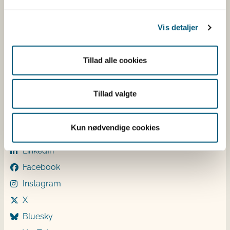
EAN
Betaling af regning
Vis detaljer
Åben:
Mandag: 9-12 og 13-15
Tillad alle cookies
Tirsdag: 9-12
Onsdag: 9-12
Torsdag: 9-12 og 13-15
Tillad valgte
Fredag: 9-12
Følg os
Kun nødvendige cookies
LinkedIn
Facebook
Instagram
X
Bluesky