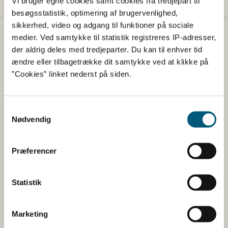
Vi bruger egne cookies samt cookies fra tredjepart til
besøgsstatistik, optimering af brugervenlighed,
sikkerhed, video og adgang til funktioner på sociale
medier. Ved samtykke til statistik registreres IP-adresser,
Fødevarestyrelsen
der aldrig deles med tredjeparter. Du kan til enhver tid
Fødevarestyrelsen er en styrelse under
ændre eller tilbagetrække dit samtykke ved at klikke på
Erhvervsministeriet. Styrelsen arbejder med hele
”Cookies” linket nederst på siden.
fødevarekæden fra jord til bord med fokus på
dyresundhed og sikker, sund mad. Vi står bag De
Samtykkevalg
officielle Kostråd og smileykontroller, som du kender
Nødvendig
fra cafeer, restauranter og supermarkeder.
Kontakt
Præferencer
Fødevarestyrelsen
Statistik
Stationsparken 31-33
2600 Glostrup
Tlf. 72 2​​​7 69 00
Marketing
CVR: 62534516