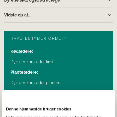
Dyrene skal også ud at lege
Vidste du at...
HVAD BETYDER ORDET?
Kødædere:
Dyr, der kun æder kød.
Planteædere:
Dyr, der kun æder planter.
Altædere:
Dyr, der både æder kød og planter.
Denne hjemmeside bruger cookies