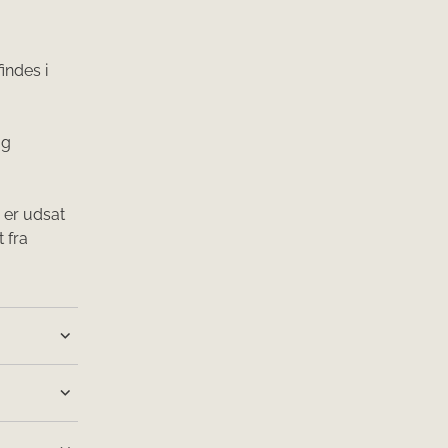
indes i
og
 er udsat
 fra