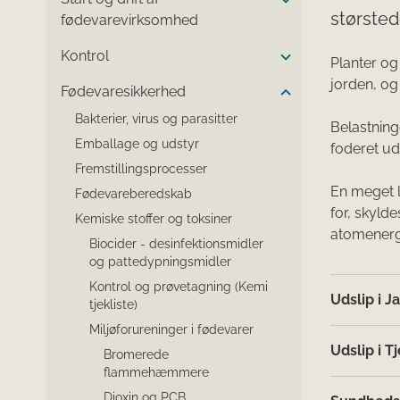
størsted
fødevarevirksomhed
Kontrol
Planter og 
jorden, og
Fødevaresikkerhed
Bakterier, virus og parasitter
Belastning
Emballage og udstyr
foderet ud
Fremstillingsprocesser
En meget l
Fødevareberedskab
for, skylde
Kemiske stoffer og toksiner
atomenergi
Biocider - desinfektionsmidler
og pattedypningsmidler
Kontrol og prøvetagning (Kemi
Udslip i J
tjekliste)
Miljøforureninger i fødevarer
Udslip i T
Bromerede
flammehæmmere
Dioxin og PCB