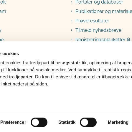
ook
Portaler og databaser
ram
Publikationer og materiale
Prøveresultater
y
Tilmeld nyhedsbreve
be
Registreringsblanketter til
fødevarevirksomheder
 cookies
 cookies fra tredjepart til besøgsstatistik, optimering af bruger
til funktioner på sociale medier. Ved samtykke til statistik regis
med tredjeparter. Du kan til enhver tid ændre eller tilbagetrække
linket nederst på siden.
lgængelighedserklæring
Klage
Præferencer
Statistik
Marketing