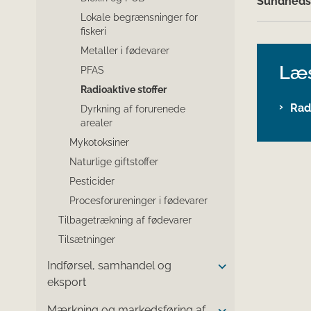
Sundhedss
Lokale begrænsninger for
fiskeri
Metaller i fødevarer
Læ
PFAS
Radioaktive stoffer
Radi
Dyrkning af forurenede
arealer
Mykotoksiner
Naturlige giftstoffer
Pesticider
Procesforureninger i fødevarer
Tilbagetrækning af fødevarer
Tilsætninger
Indførsel, samhandel og
eksport
Mærkning og markedsføring af