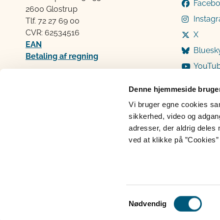
Faceb
2600 Glostrup
Instag
Tlf. 72 2​​​7 69 00
CVR: 62534516
X
EAN
Bluesk
Betaling af regning
YouTu
Åben:
Mandag: 9-12 og 13-15
Denne hjemmeside bruger
Tirsdag: 9-12
Vi bruger egne cookies samt
Onsdag: 9-12
sikkerhed, video og adgang 
Torsdag: 9-12 og 13-15
adresser, der aldrig deles 
Fredag: 9-12
ved at klikke på ”Cookies” 
Cookies
Persondatabeskyttelse
Ti
Samtykkevalg
Nødvendig