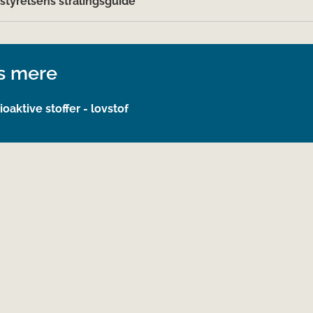
tyrelsens strålingsguide
s mere
oaktive stoffer - lovstof