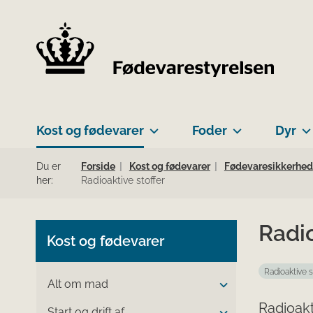
Kost og fødevarer
Foder
Dyr
Du er
Forside
Kost og fødevarer
Fødevaresikkerhed
her:
Radioaktive stoffer
Radio
Kost og fødevarer
Radioaktive s
Alt om mad
Radioakt
Start og drift af