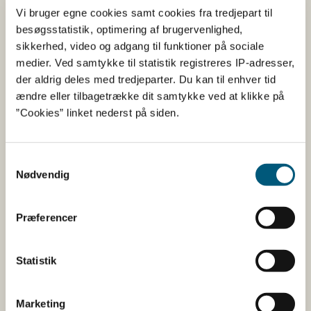
Vi bruger egne cookies samt cookies fra tredjepart til
Råvarer
besøgsstatistik, optimering af brugervenlighed,
sikkerhed, video og adgang til funktioner på sociale
medier. Ved samtykke til statistik registreres IP-adresser,
Forarbejdede varer
der aldrig deles med tredjeparter. Du kan til enhver tid
ændre eller tilbagetrække dit samtykke ved at klikke på
Prøvetagning
”Cookies” linket nederst på siden.
Samtykkevalg
Nødvendig
Lovstof
Præferencer
Kemiske forureninger - lovstof
Desinfektionsmidler og pattedypningsmidler
Statistik
- lovstof
Pesticidrester i fødevarer - lovstof
Marketing