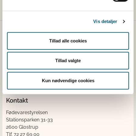
Vis detaljer
Fødevarestyrelsen
Tillad alle cookies
Fødevarestyrelsen er en styrelse under
Erhvervsministeriet. Styrelsen arbejder med hele
Tillad valgte
fødevarekæden fra jord til bord med fokus på
dyresundhed og sikker, sund mad. Vi står bag De
officielle Kostråd og smileykontroller, som du kender
Kun nødvendige cookies
fra cafeer, restauranter og supermarkeder.
Kontakt
Fødevarestyrelsen
Stationsparken 31-33
2600 Glostrup
Tlf. 72 2​​​7 69 00