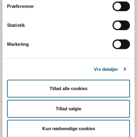
bælgfrugter (tørrede
Præferencer
linser, tørrede ærter)
Statistik
Oliefrø
Marketing
Solsikkefrø
8,0 mg/kg
Vis detaljer
Jordnødder
12 mg/kg
Tillad alle cookies
Tillad valgte
Sojabønner
15 mg/kg
Kun nødvendige cookies
Korn (Grænseværdier