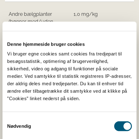
Andre bælgplanter
1,0 mg/kg
(bønner med/uden
bælg (
Phaseolus
vulgaris
), ærter
med/uden bælg (
Pisum
Denne hjemmeside bruger cookies
sativum
), linser
Vi bruger egne cookies samt cookies fra tredjepart til
besøgsstatistik, optimering af brugervenlighed,
sikkerhed, video og adgang til funktioner på sociale
medier. Ved samtykke til statistik registreres IP-adresser,
Bælgfrugter (tørrede)
der aldrig deles med tredjeparter. Du kan til enhver tid
ændre eller tilbagetrække dit samtykke ved at klikke på
”Cookies” linket nederst på siden.
Tørrede bønner, tørrede
12 mg/kg
lupiner og lupinbønner
Samtykkevalg
Nødvendig
Andre tørrede
4,0 mg/kg