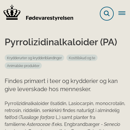
Pyrrolizidinalkaloider (PA)
Krydderurter og krydderiblandinger
Kosttilskud og te
Animalske produkter
Findes primært i teer og krydderier og kan
give leverskade hos mennesker.
Pyrrolizidinalkaloider (Isatidin, Lasiocarpin, monocrotalin,
retrosin, riddeliin, senkirkin) findes naturligt i almindelig
følfod (
Tussilage farfara
L.) samt planter fra
familierne
Asteraceae (
f.eks. Engbrandbæger
- Senecio