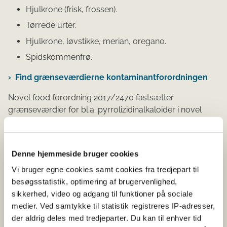
Hjulkrone (frisk, frossen).
Tørrede urter.
Hjulkrone, løvstikke, merian, oregano.
Spidskommenfrø.
Find grænseværdierne kontaminantforordningen
Novel food forordning 2017/2470 fastsætter
grænseværdier for bl.a. pyrrolizidinalkaloider i novel
food produkter.
Gå til EU-listen over godkendte novel foods for at
Denne hjemmeside bruger cookies
finde grænseværdier for pyrrolizidinalkaloider i
novel food-produkter
Vi bruger egne cookies samt cookies fra tredjepart til
besøgsstatistik, optimering af brugervenlighed,
sikkerhed, video og adgang til funktioner på sociale
GMP
medier. Ved samtykke til statistik registreres IP-adresser,
der aldrig deles med tredjeparter. Du kan til enhver tid
Krydskontamination fra plukning af planter og urter til