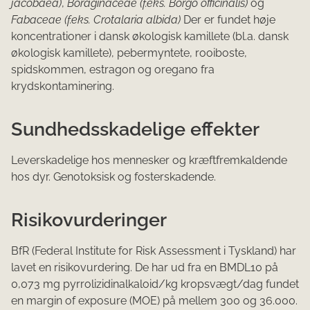
jacobaea)
,
Boraginaceae (f.eks. Borgo officinalis)
og
Fabaceae (f.eks. Crotalaria albida)
Der er fundet høje
koncentrationer i dansk økologisk kamillete (bl.a. dansk
økologisk kamillete), pebermyntete, rooiboste,
spidskommen, estragon og oregano fra
krydskontaminering.
Sundhedsskadelige effekter
Leverskadelige hos mennesker og kræftfremkaldende
hos dyr. Genotoksisk og fosterskadende.
Risikovurderinger
BfR (Federal Institute for Risk Assessment i Tyskland) har
lavet en risikovurdering. De har ud fra en BMDL10 på
0,073 mg pyrrolizidinalkaloid/kg kropsvægt/dag fundet
en margin of exposure (MOE) på mellem 300 og 36.000.