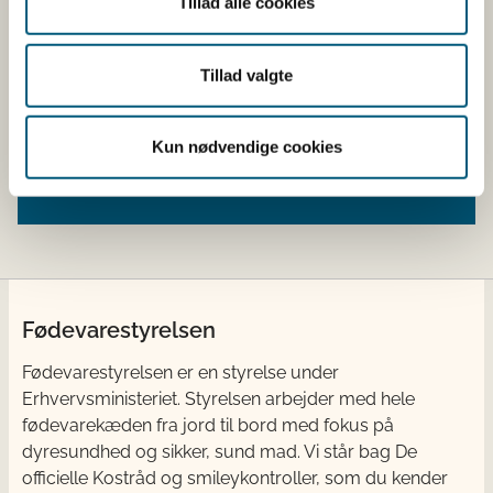
Tillad alle cookies
Lovstof
Tillad valgte
Kemiske forureninger - lovstof
Desinfektionsmidler og pattedypningsmidler
- lovstof
Kun nødvendige cookies
Pesticidrester i fødevarer - lovstof
Fødevarestyrelsen
Fødevarestyrelsen er en styrelse under
Erhvervsministeriet. Styrelsen arbejder med hele
fødevarekæden fra jord til bord med fokus på
dyresundhed og sikker, sund mad. Vi står bag De
officielle Kostråd og smileykontroller, som du kender