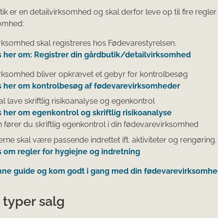
k er en detailvirksomhed og skal derfor leve op til fire regler
somhed:
irksomhed skal registreres hos Fødevarestyrelsen.
 her om: Registrer din gårdbutik/detailvirksomhed
irksomhed bliver opkrævet et gebyr for kontrolbesøg
 her om kontrolbesøg af fødevarevirksomheder
l lave skriftlig risikoanalyse og egenkontrol
 her om egenkontrol og skriftlig risikoanalyse
 fører du skriftlig egenkontrol i din fødevarevirksomhed
rne skal være passende indrettet ift. aktiviteter og rengøring.
 om regler for hygiejne og indretning
nne guide og kom godt i gang med din fødevarevirksomh
e typer salg