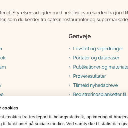
teriet. Styrelsen arbejder med hele fødevarekæden fra jord 
ller, som du kender fra cafeer, restauranter og supermarkeder
Genveje
n
Lovstof og vejledninger
ook
Portaler og databaser
ram
Publikationer og materiale
Prøveresultater
y
Tilmeld nyhedsbreve
be
Registreringsblanketter til
fødevarevirksomheder
 cookies
 cookies fra tredjepart til besøgsstatistik, optimering af bruger
til funktioner på sociale medier. Ved samtykke til statistik regis