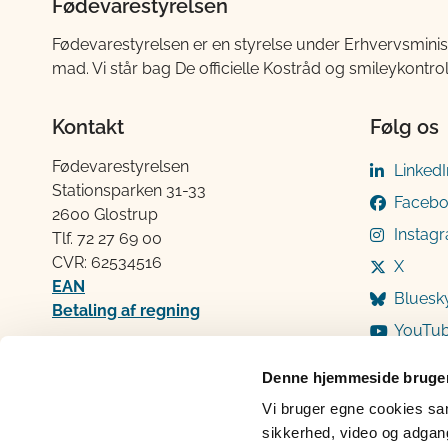
Fødevarestyrelsen
Fødevarestyrelsen er en styrelse under Erhvervsminis
mad. Vi står bag De officielle Kostråd og smileykontro
Kontakt
Følg os
Fødevarestyrelsen
LinkedI
Stationsparken 31-33
Faceb
2600 Glostrup
Instag
Tlf. 72 2​​​7 69 00
CVR: 62534516
X
EAN
Bluesk
Betaling af regning
YouTu
Åben:
Mandag: 9-12 og 13-15
Denne hjemmeside bruger
Tirsdag: 9-12
Vi bruger egne cookies samt
Onsdag: 9-12
sikkerhed, video og adgang 
Torsdag: 9-12 og 13-15