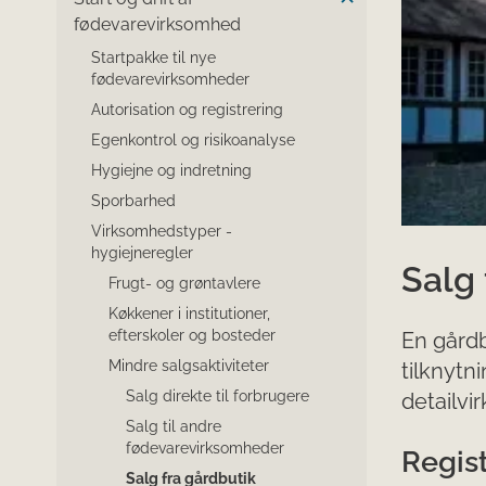
fødevarevirksomhed
Startpakke til nye
fødevarevirksomheder
Autorisation og registrering
Egenkontrol og risikoanalyse
Hygiejne og indretning
Sporbarhed
Virksomhedstyper -
hygiejneregler
Salg 
Frugt- og grøntavlere
Køkkener i institutioner,
efterskoler og bosteder
En gårdb
Mindre salgsaktiviteter
tilknytn
Salg direkte til forbrugere
detailvi
Salg til andre
fødevarevirksomheder
​Regist
Salg fra gårdbutik