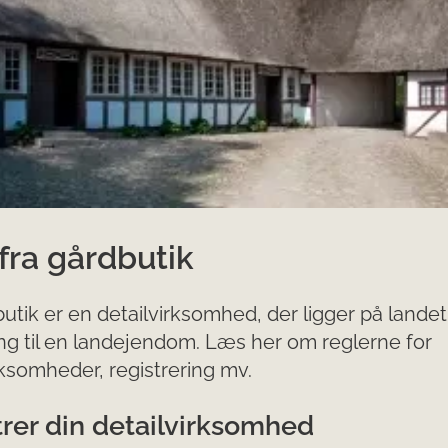
fra gårdbutik
utik er en detailvirksomhed, der ligger på landet 
ing til en landejendom. Læs her om reglerne for
rksomheder, registrering mv.
rer din detail​virksomhed​​​​​