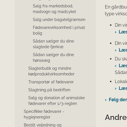
Salg fra markedsbod,
En gårdbuti
madvogn og madcykel
type virk
Salg under bagatelgrænsen
Din v
Fødevarevirksomhed i privat
Læs
bolig
Sådan sælger du dine
Din v
slagtede fjerkræ
Læs
Sådan sælger du dine
Du ska
hønseæg
Læs
Slagterbutik og mindre
Sådan
kødproduktvirksomheder
Lokale
Transportør af fødevarer
Læs
Slagtning på bedriften
Salg og donation af animalske
Følg de
fødevarer efter 1/3-reglen
Specifikke fødevarer -
​​Andr
hygiejneregler
Bestilt vejledning og