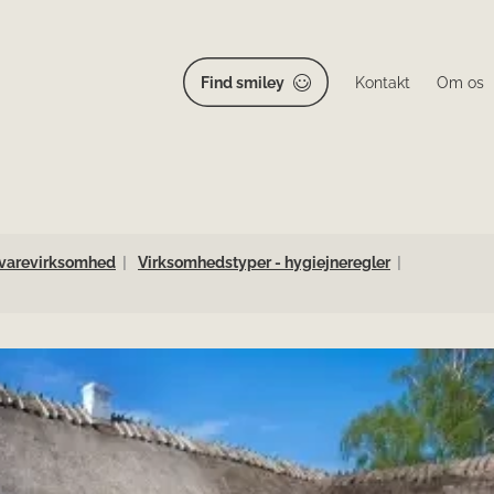
Find smiley
Kontakt
Om os
devarevirksomhed
Virksomhedstyper - hygiejneregler