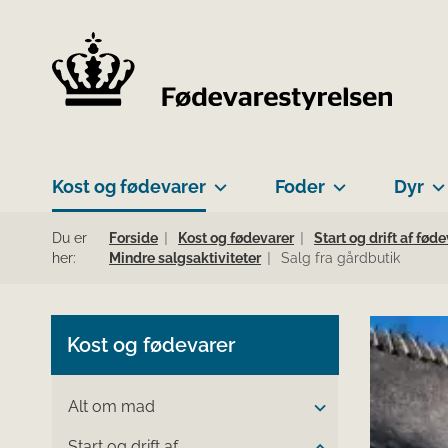
Kost og fødevarer
Foder
Dyr
Du er
Forside
Kost og fødevarer
Start og drift af fø
her:
Mindre salgsaktiviteter
Salg fra gårdbutik
Kost og fødevarer
Alt om mad
Start og drift af